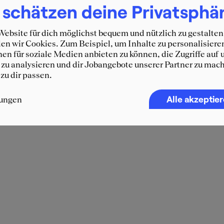
mmunity
 schätzen deine Privatsphä
 ehrlich und authentisch.
ebsite für dich möglichst bequem und nützlich zu gestalten
n wir Cookies. Zum Beispiel, um Inhalte zu personalisiere
en für soziale Medien anbieten zu können, die Zugriffe auf 
zu analysieren und dir Jobangebote unserer Partner zu mach
 zu dir passen.
Alle akzeptie
lungen