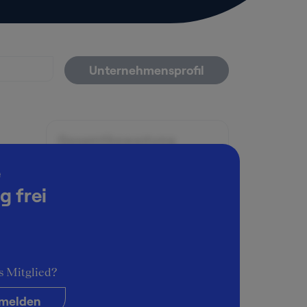
Unternehmensprofil
Gesamtbewertung
5
e
g frei
Arbeitsatmosphäre
5
Karrieremöglichkeiten
4
n
reiche
s Mitglied?
Persönliche Entwicklung
l
5
melden