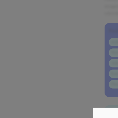
neugie
erleich
Pos
ste
Wer
Arb
Kar
Flex
Ex