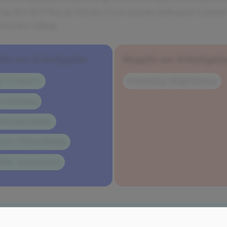
rig. Bei SET bist du Teil der Crew und das kollegiale Umfeld
tert den Alltag.
itiv am Arbeitgeber
Negativ am Arbeitgeb
ile Lernkurve
Networking-Möglichkeiten
tschätzung
eitsatmosphäre
riere/Weiterbildung
ible Arbeitszeiten
klusive Insider-Tipps für die SQUEAKER-