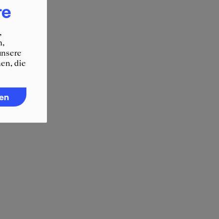
re
,
n,
unsere
en, die
ren