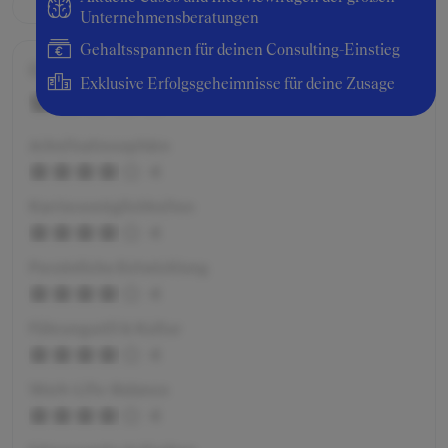
Unternehmensberatungen
Gehaltsspannen für deinen Consulting-Einstieg
Gesamtbewertung
Exklusive Erfolgsgeheimnisse für deine Zusage
4
Arbeitsatmosphäre
4
Karrieremöglichkeiten
4
Persönliche Entwicklung
4
Führungsstil & Kultur
4
Work-Life-Balance
4