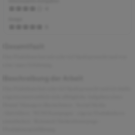
Interessante Aufgaben
4
Image
5
Gesamtfazit
Das Praktikum hat mir sehr viel Spaß gemacht und war
eine super Erfahrung.
Beschreibung der Arbeit
Das Praktikum hat sehr viel Spaß gemacht und ich durfte
eigenverantwortlich viele alltägliche Aufgaben eines
Brand-Managers übernehmen - Social Media
Aktivitäten - WOM Kampagne - eigene Produktideen
ausarbeiten - Relaunch Markenhomepage -
Produktneueinführung