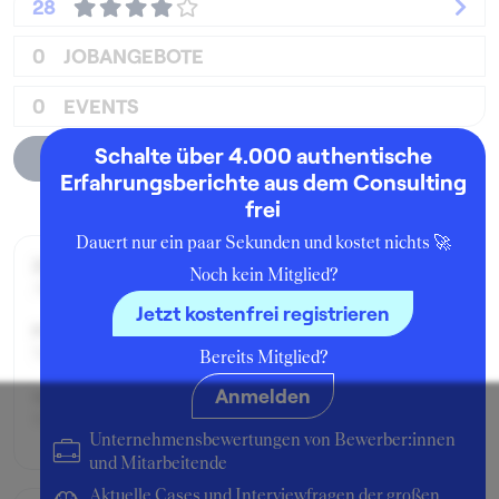
28
0
JOBANGEBOTE
0
EVENTS
Schalte über 4.000 authentische
Unternehmensprofil
Erfahrungsberichte aus dem Consulting
frei
Dauert nur ein paar Sekunden und kostet nichts 🚀
Zeitraum der Beschäftigung:
Noch kein Mitglied?
August - Dezember 2013
Jetzt kostenfrei registrieren
Position:
Nationales Brand Management
Bereits Mitglied?
Anmelden
Geschäftsbereich:
Henkel Beauty Care
Unternehmensbewertungen von Bewerber:innen
und Mitarbeitende
Aktuelle Cases und Interviewfragen der großen