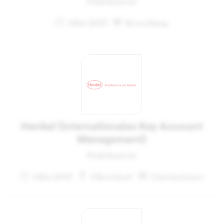
Praktikant:in
März 2013
Bewerbung
Henkel (internationales Key Account
Management)
Praktikant:in
März 2013
Düsseldorf
Unternehmen