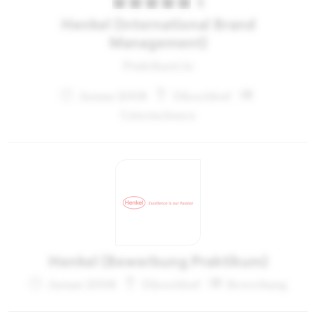
5
Henkel (International Brand
Management)
Praktikant:in
Januar 2008
Düsseldorf
Unternehmen
Henkel (Bewerbung Praktikum)
Januar 2008
Düsseldorf
Bewerbung