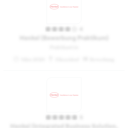
4
Henkel (Bewerbung Praktikum)
Praktikant:in
März 2020
Düsseldorf
Bewerbung
5
Henkel (Integrated Business Solution,