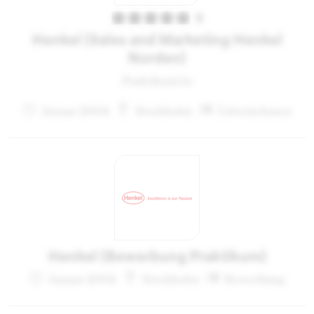
5
Henkel (Sales and Marketing Henkel
Norden)
Praktikant:in
Januar 2004
Stockholm
Unternehmen
Henkel (Bewerbung Praktikum)
Januar 2004
Stockholm
Bewerbung