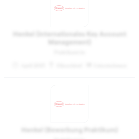
Henkel (internationales Key Account
Management)
Praktikant:in
April 2013
Düsseldorf
Unternehmen
Henkel (Bewerbung Praktikum)