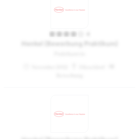
4
Henkel (Bewerbung Praktikum)
Praktikant:in
November 2012
Düsseldorf
Bewerbung