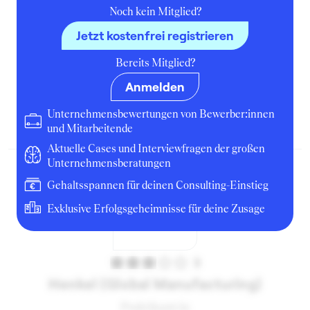
Noch kein Mitglied?
Jetzt kostenfrei registrieren
3
Bereits Mitglied?
Henkel (Bewerbung Praktikum)
Anmelden
Intern Market Strategy
Unternehmensbewertungen von Bewerber:innen
März 2023
Düsseldorf
Bewerbung
und Mitarbeitende
Aktuelle Cases und Interviewfragen der großen
Unternehmensberatungen
Gehaltsspannen für deinen Consulting-Einstieg
Exklusive Erfolgsgeheimnisse für deine Zusage
3
Henkel (Global Manufacturing)
Praktikant:in