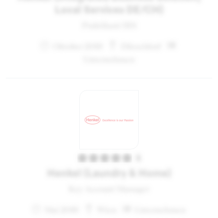
Local Services DE/CH)
Praktikant IBS
Oktober 2019
Düsseldorf
Unternehmen
5
Henkel (Laundry & Home)
Key Account Manager
Mai 2016
Wien
Unternehmen