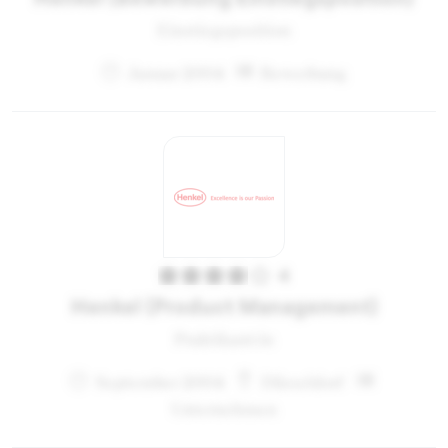
Einstiegsposition
Januar 2004
Bewerbung
4
Henkel (Product Management)
Praktikant:in
September 2004
Düsseldorf
Unternehmen