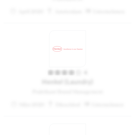
April 2020
Amsterdam
Unternehmen
4
Henkel (Laundry)
Praktikant Brand Management
März 2020
Düsseldorf
Unternehmen