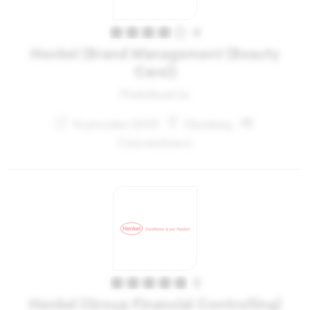
4
Henkel (Brand Management (Beauty
Care))
Praktikant:in
September 2013
Hamburg
Unternehmen
5
Henkel (Group Financial Controlling)