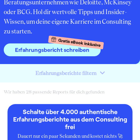
Beratungsunternehmen wie Deloitte, McKinsey
oder BCG. Hol dir wertvolle Tipps und Insider-
Wissen, um deine eigene Karriere im Consulting
zu starten.
Gratis eBook inklusive
Erfahrungsbericht schreiben
Erfahrungsberichte filtern
Wir haben 28 passende Reports für dich gefunden
Schalte über 4.000 authentische
Erfahrungsberichte aus dem Consulting
frei
Dauert nur ein paar Sekunden und kostet nichts 🚀