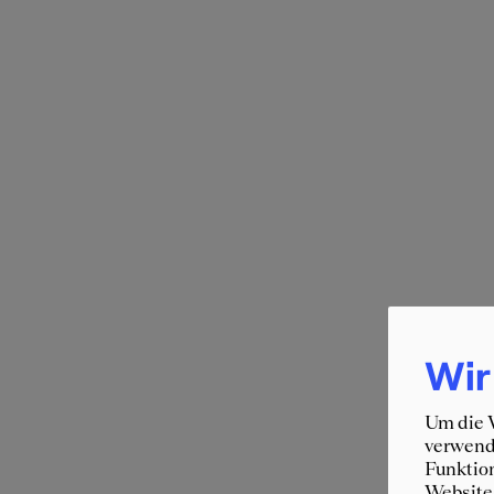
Wir
Um die W
verwende
Funktion
Website 