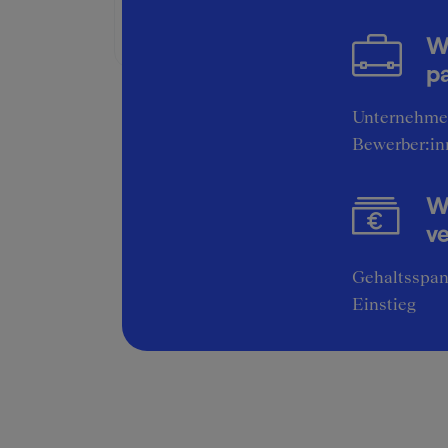
Bruttogehalt:
21600 €
W
pa
Unternehme
Bewerber:in
Wi
v
Gehaltsspan
Einstieg