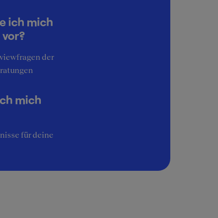
5
e ich mich
 vor?
rviewfragen der
ratungen
ich mich
nisse für deine