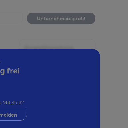
Unternehmensprofil
Gesamtbewertung
5
e
g frei
Arbeitsatmosphäre
5
Karrieremöglichkeiten
5
s Mitglied?
Persönliche Entwicklung
5
melden
Interessante Aufgaben