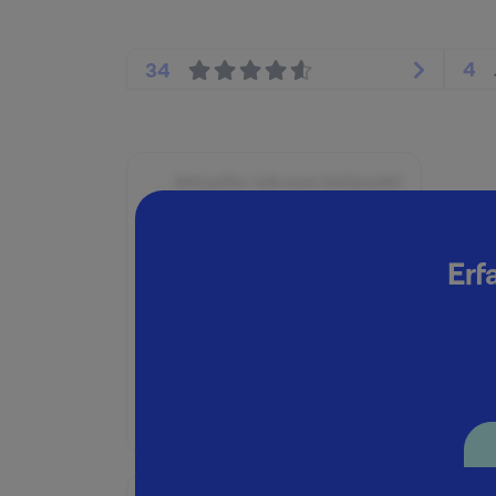
4
34
Aktueller Job zum Zeitpunkt
der Bewertung
Seit:
Erf
Januar 2018
Position:
Praktikant:in
Geschäftsbereich:
Restrukturierungsberatung