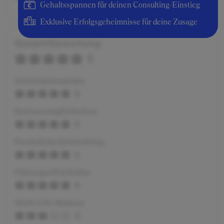
Gehaltsspannen für deinen Consulting-Einstieg
Exklusive Erfolgsgeheimnisse für deine Zusage
Gesamtbewertung
5
Arbeitsatmosphäre
5
Karrieremöglichkeiten
5
Persönliche Entwicklung
5
Führungsstil & Kultur
5
Work-Life-Balance
3