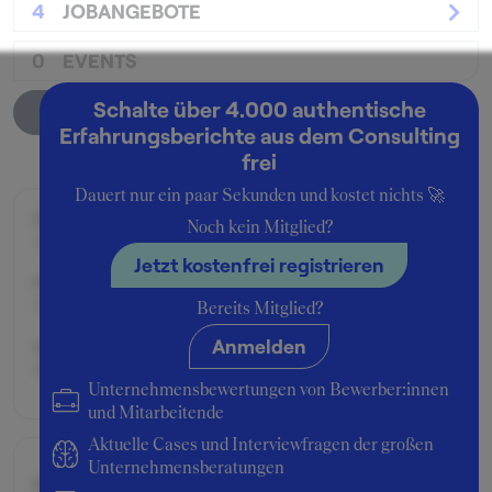
4
JOBANGEBOTE
0
EVENTS
Schalte über 4.000 authentische
Unternehmensprofil
Erfahrungsberichte aus dem Consulting
frei
Dauert nur ein paar Sekunden und kostet nichts 🚀
Zeitraum der Beschäftigung:
Noch kein Mitglied?
Juli - August 2018
Jetzt kostenfrei registrieren
Position:
Praktikant:in
Bereits Mitglied?
Anmelden
Geschäftsbereich:
Restrukturierungsberatung
Unternehmensbewertungen von Bewerber:innen
und Mitarbeitende
Aktuelle Cases und Interviewfragen der großen
Unternehmensberatungen
Bruttogehalt:
21600 €