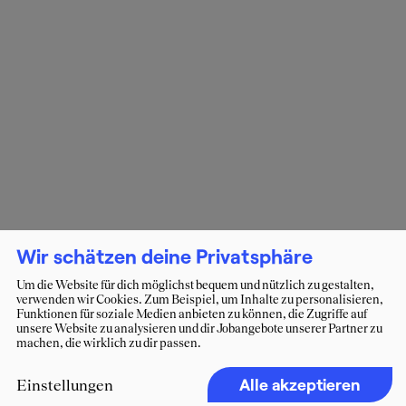
Wir schätzen deine Privatsphäre
Um die Website für dich möglichst bequem und nützlich zu gestalten,
verwenden wir Cookies. Zum Beispiel, um Inhalte zu personalisieren,
Funktionen für soziale Medien anbieten zu können, die Zugriffe auf
unsere Website zu analysieren und dir Jobangebote unserer Partner zu
machen, die wirklich zu dir passen.
Alle akzeptieren
Einstellungen