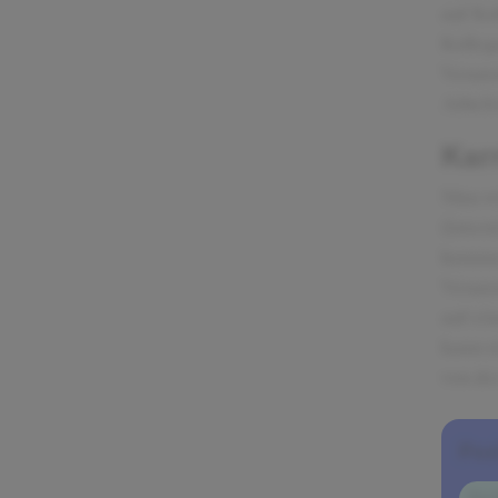
auf Ko
Kolleg
Verans
Arbeit
Kar
Man wi
(inter
kommen
Verans
auf ei
kann s
von de
Pos