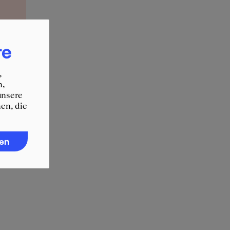
re
,
n,
unsere
en, die
ren