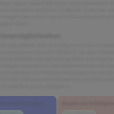
llegen zugehen und um Hilfe bitten. Zudem unternehmen di
en viel zusammen, auch privat. Es gibt viele Teamevents un
taltungen (auch practice- und unternehmensübergreifend) d
skultur stärken.
rieremöglichkeiten
rd stark gefördert. Auch als Praktikant kann man an Schul
n) teilnehmen, wie Excel, PowerPoint etc. Alle guten Prakti
 in den Studentsclub und werden gefödert, zu bestimmten
taltungen eingeladen etc. Gute Praktikanten haben die Ch
nen Einstig nach dem Praktikum. Man steigt als Consultant 
ich in 2 bis 3 Jahren zum Senior Consultant entwicklen (ab
r Persönlichkeit und den Fähigkeiten).
itiv am Arbeitgeber
Negativ am Arbeitgeb