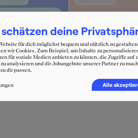
ile Lernkurve
Lange Arbeitszeit
eressante Kontakte /
legen
 schätzen deine Privatsphä
e Bezahlung
ebsite für dich möglichst bequem und nützlich zu gestalten
es Unternehmensimage
n wir Cookies. Zum Beispiel, um Inhalte zu personalisiere
en für soziale Medien anbieten zu können, die Zugriffe auf 
zu analysieren und dir Jobangebote unserer Partner zu mach
 zu dir passen.
Alle akzeptie
lungen