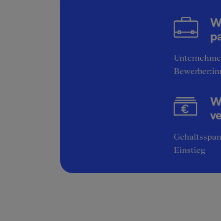
W
pa
Unternehme
Bewerber:in
Wi
v
Gehaltsspan
Einstieg