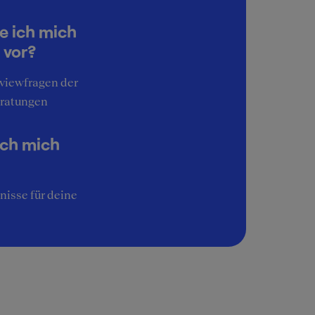
4
Work-Life-Balance
e ich mich
3
 vor?
Interessante Aufgaben
rviewfragen der
3
ratungen
Image
3
ich mich
nisse für deine