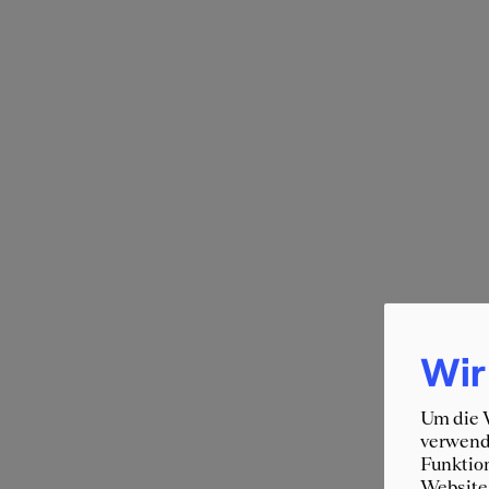
Wir
Um die W
verwende
Funktion
Website 