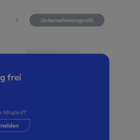
Unternehmensprofil
Gesamtbewertung
4
e
g frei
Arbeitsatmosphäre
4
. GAP-
Karrieremöglichkeiten
3
s Mitglied?
Persönliche Entwicklung
5
melden
Führungsstil & Kultur