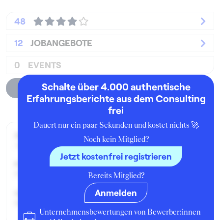
48
12
JOBANGEBOTE
0
EVENTS
Schalte über 4.000 authentische
Unternehmensprofil
Erfahrungsberichte aus dem Consulting
frei
Dauert nur ein paar Sekunden und kostet nichts 🚀
Zeitraum der Beschäftigung:
Noch kein Mitglied?
April - Juli 2014
Jetzt kostenfrei registrieren
Position:
Praktikant:in
Bereits Mitglied?
Anmelden
Geschäftsbereich:
Retail
Unternehmensbewertungen von Bewerber:innen