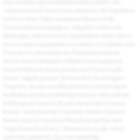
dass ich dann eigenständig bearbeiten durfte. Die
Analysen bestritt ich in Excel, und fasste die Ergebnisse
in Power-Point-Folien zusammen (klassisch für
Unternehmensberatungen). Aufgaben wurden mir
übertragen, indem ich erste aufgefordert wurde, mir zu
dem Lösungsweg gedanken zu machen (wie könnte man
X machen?), dann haben der Projektleiter und ich
diesen Ansatz diskutiert, reflektiert und angepasst.
Danach habe ich den besprochenen Lösunsweg für
meine Aufgabe genutzt. Ich fand dies ein sehr gutes
Vorgehen, da man so selbst gefordert war und eigene
Gedanken und Ideen einbringen konnte, aber auch die
Erfahrung der anderen Berater nutzen und so lernen
konnte. Auch durch die Gespräche mit den Partnern
konnte man viel von deren Branchenexpertise und
Vorgehensweise lernen. Thematisch war die Arbeit
auch sehr spannend, da es um zukünftige