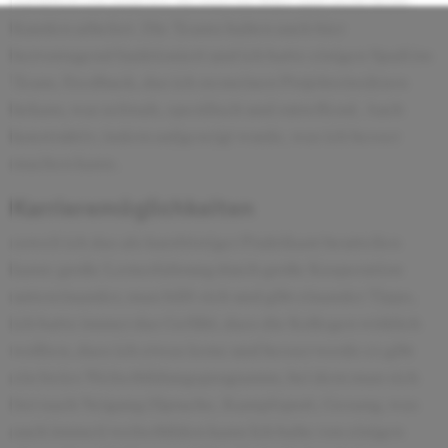
natürlich ein anderer, da man im Büro und nicht beim
Kunden arbeitet. Die Teams haben auch hier
hervorragend funktioniert und ich hatte einigen Spaß im
Team. Feedback, das ich zu meinen Projekteinsätzen
bekam, war zeitnah, spezifisch und zutreffend. Auch
konstruktiv, indem aufgezeigt wurde, was ich besser
machen kann.
Karrieremöglichkeiten
soweit ich das als kurzfristiger Praktikant beurteilen
kann: große Lernerfahrung durch große Kooperation
untereinander, man hilft sich und gibt einander Tipps,
ich hatte immer das Gefühl, dass die Kollegen wirklich
wollten, dass ich etwas lerne und besser werde es gibt
ein freies Weiterbildungsprogramm, bei dem man sich
frei nach Neigung (Sprache, Kampfsport, Gesang, was
auch immer) weiterbilden kann Ich habe von einigen