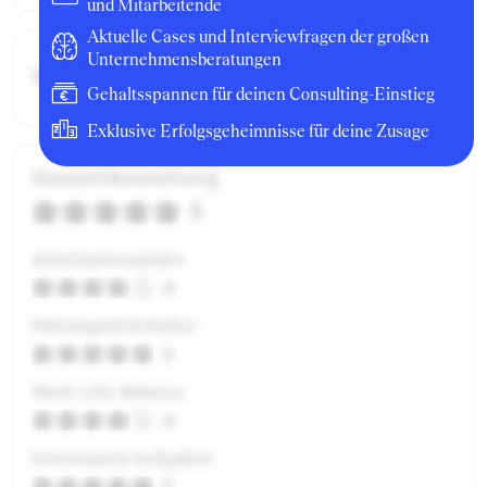
und Mitarbeitende
Aktuelle Cases und Interviewfragen der großen
Unternehmensberatungen
Bruttogehalt:
21600 €
Gehaltsspannen für deinen Consulting-Einstieg
Exklusive Erfolgsgeheimnisse für deine Zusage
Gesamtbewertung
5
Arbeitsatmosphäre
4
Führungsstil & Kultur
5
Work-Life-Balance
4
Interessante Aufgaben
5