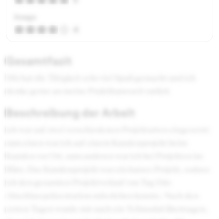
Image
4
Gesamtfazit
Mir hat die Tätigkeit sehr viel Spaß gemacht und ich
denke gerne an meine Praktikumszeit zurück
Beschreibung der Arbeit
ich war auf zwei verschiedenen Projektarten eingesetzt:
zum einen war ich auf einem Kundenprojekt beim
Kunden vor Ort, zum anderen war ich bei Projekten im
Büro. Das Kundenprojekt war ein kurzes Projekt, sodass
ich den gesamten Projektverlauf von Tag 1 bis
Abschlusspräsentation miterleben konnte. Nach den
ersten Tagen wurde mir auch ein Teilmodul übertragen,