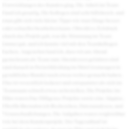
Entwicklungen des Kunden ging. Die Arbeit im Team
fand ich groartig. Die Kollegen sind sehr hilfsbereit, und
man gibt sich viele kleine Tipps wie man Dinge besser
oder schneller bearbeiten kann. Obwohl es Zeitdruck
durch das Projekt gab, war die Stimmung im Team
immer gut, und ich konnte viel mit den Teamkollegen
lachen. Angenehm fand ich, dass wir am Abend
gemeinsam als Team zum Abendessen gefahren sind
und danach in Freizeitkleidung im Hotel (sozusagen in
gemütlicher Runde) noch etwas weiter gemacht haben.
Das ist wesentlich lockerer und entspannter als sich im
Teamraum schnell etwas zu bestellen. Die Projekte im
Büro waren Due Dilligence Projekte sowie eine Akquise.
Hierfür übernahm ich Recherchen, Datenanalysen, und
Veranschaulichungen. Die Aufgaben waren vergleichbar
wie bei dem Kundenprojekt. Der Tagesablauf ist