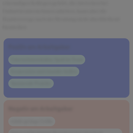
ehemaligen Kollegen gehört, die inwischen bei
Industrieunternehmen arbeiten, kann aber die
Karrierewege nach der Beratung nicht abschließend
beurteilen
Positiv am Arbeitgeber
Unternehmenskultur, Spaß im Team
Kooperation und einander-helfen
Spannende Projekte
Negativ am Arbeitgeber
relativ geringe Größe