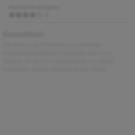
Interessante Aufgaben
4
Gesamtfazit
Für mich war das Praktikum eine großartige
Entwicklungsmöglichkeit innerhalb einer neuen
Branche, bei der ich viel gelernt habe, sowohl auf
inhaltlicher als auch auf methodischer Ebene.