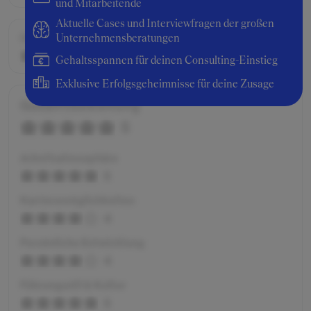
und Mitarbeitende
Aktuelle Cases und Interviewfragen der großen
Gehalt / Kompensation
Unternehmensberatungen
5
Gehaltsspannen für deinen Consulting-Einstieg
Exklusive Erfolgsgeheimnisse für deine Zusage
Gesamtbewertung
5
Arbeitsatmosphäre
5
Karrieremöglichkeiten
4
Persönliche Entwicklung
4
Führungsstil & Kultur
5