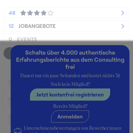
48
12
JOBANGEBOTE
0
EVENTS
Schalte über 4.000 authentische
Unternehmensprofil
Erfahrungsberichte aus dem Consulting
frei
Dauert nur ein paar Sekunden und kostet nichts 🚀
Zeitraum der Beschäftigung:
Noch kein Mitglied?
Juni - August 2012
Jetzt kostenfrei registrieren
Position:
Praktikant:in
Bereits Mitglied?
Anmelden
Geschäftsbereich:
Strategy Consulting
Unternehmensbewertungen von Bewerber:innen