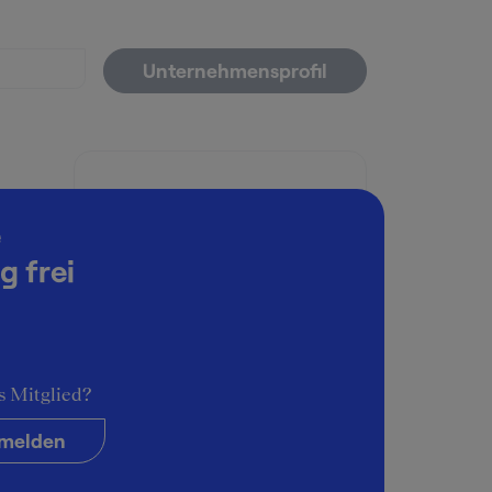
Unternehmensprofil
Arbeitsatmosphäre
ischen
e
4
g frei
Karrieremöglichkeiten
3
ndlich
Persönliche Entwicklung
4
te mit
s Mitglied?
Führungsstil & Kultur
den.
4
melden
tet.
Interessante Aufgaben