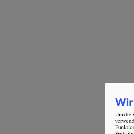
Wir
Um die W
verwende
Funktion
Website 