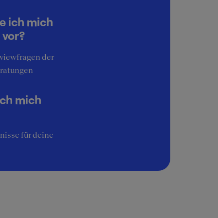
5
e ich mich
Image
 vor?
3
rviewfragen der
ratungen
ich mich
nisse für deine