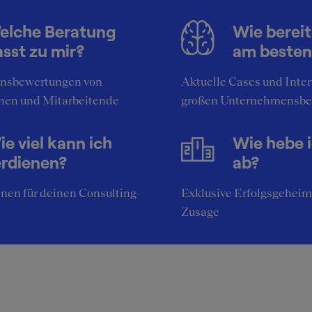
chreibung der Atmosphäre
elche Beratung
Wie bereit
sst zu mir?
am besten
beitsatmosphäre in den Büros in Köln und Bonn ist sehr
hm. Besonders hervorzuheben sind die freundlichen und
nsbewertungen von
Aktuelle Cases und Inte
ereiten Kollegen.
nen und Mitarbeitende
großen Unternehmensbe
e viel kann ich
Wie hebe 
erdienen?
ab?
nen für deinen Consulting-
Exklusive Erfolgsgeheim
Zusage