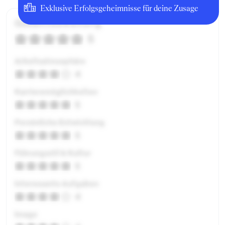
Exklusive Erfolgsgeheimnisse für deine Zusage
Gesamtbewertung
5
Arbeitsatmosphäre
4
Karrieremöglichkeiten
5
Persönliche Entwicklung
5
Führungsstil & Kultur
5
Interessante Aufgaben
4
Image