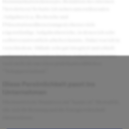
Kommunikationskonzepts; Redaktion des internen
Newsletters) So hatte ich neben unterstützenden
Aufgaben (v.a. Recherche und
Präsentationsübersetzungen) ebenso viele
eigenständige Aufgabenbereiche, in denen ich sehr
selbstverantwortlich arbeiten konnte. Dabei war ich in
verschiedene Abläufe sehr gut integriert und erhielt
aufgrund des besonders breiten Aufgabenspektrums
weit mehr als nur einen praktikantenüblichen
“Schuppereindruck”.
Diese Persönlichkeit passt ins
Unternehmen
Hochmotivierte Stundeten mit "hands on"-Mentalität,
die sich für Beratung und die Energiewirtschaft
interessieren.