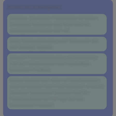
Positiv am Arbeitgeber
Ein junges, dynamisches Unternehmen mit flachen
Hierarchien, in dem man seine Ideen nicht nur
einbringen kann sondern auch soll
Starke Eigenverantwortung sowie interessante und
sehr vielseitige Aufgaben
Sehr gute Praktikumsbetreuung; außerdem häufige
Calls mit Projektbetreuern sowie regelmäßiges,
konstruktives Feedback
Bestens integriert (z.B. schon vor Praktikumsbeginn
wurde ich zu einem Team-Event eingeladen, wo ich alle
Mitarbeiter kennenlernte und gegen Ende des
Praktikums konnte ich TAH sogar auf einer
Karrieremesse vertreten)