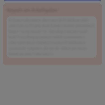
Negativ am Arbeitgeber
Es kann vorkommen, dass man als Praktikant nicht
sofort auf ein Projekt beim Kunden kommt und dadurch
länger “on the bench” ist. Allerdings wird das vorab
beim Vorstellungsgespräch ehrlich kommuniziert.
(Aber auch durch Zuarbeit erwarten Praktikanten
spannende Aufgaben, die auf die Arbeit auf einem
Kundenprojekt vorbereiten.)