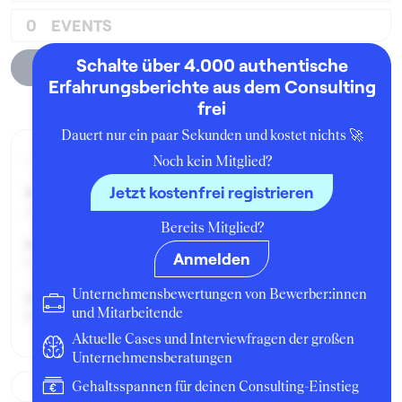
0
EVENTS
Schalte über 4.000 authentische
Unternehmensprofil
Erfahrungsberichte aus dem Consulting
frei
Dauert nur ein paar Sekunden und kostet nichts 🚀
Aktueller Job zum Zeitpunkt der Bewertung
Noch kein Mitglied?
Jetzt kostenfrei registrieren
Seit:
Januar 2011
Bereits Mitglied?
Position:
Anmelden
Praktikant:in
Unternehmensbewertungen von Bewerber:innen
Geschäftsbereich:
und Mitarbeitende
Beratung
Aktuelle Cases und Interviewfragen der großen
Unternehmensberatungen
Gehaltsspannen für deinen Consulting-Einstieg