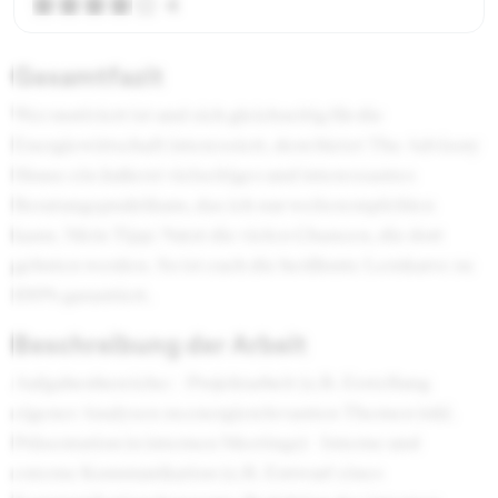
4
Gesamtfazit
Wer motiviert ist und sich gleichzeitig für die
Energiewirtschaft interessiert, dem bietet The Advisory
House ein äußerst vielseitiges und interessantes
Beratungspraktikum, das ich nur weiterempfehlen
kann. Mein Tipp: Nutzt die vielen Chancen, die dort
geboten werden. So ist euch die berühmte Lernkurve zu
100% garantiert.
Beschreibung der Arbeit
Aufgabenbereiche: - Projektarbeit (z.B. Erstellung
eigener Analysen zu energierelevanten Themen inkl.
Präsentation in internen Meetings) - Interne und
externe Kommunikation (z.B. Entwurf eines