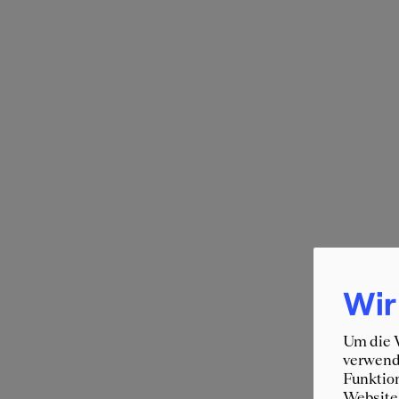
Wir
Um die W
verwende
Funktion
Website 