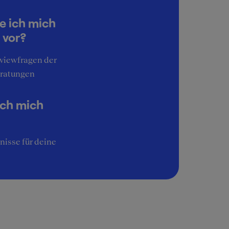
5
Work-Life-Balance
e ich mich
5
 vor?
Interessante Aufgaben
rviewfragen der
5
ratungen
Image
5
ich mich
nisse für deine