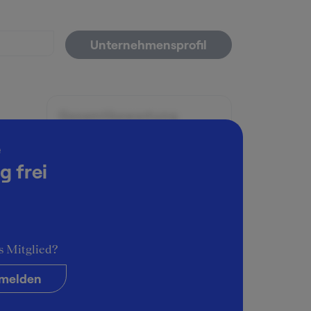
Unternehmensprofil
Gesamtbewertung
5
e
g frei
Arbeitsatmosphäre
5
Karrieremöglichkeiten
5
s Mitglied?
Persönliche Entwicklung
5
melden
Führungsstil & Kultur