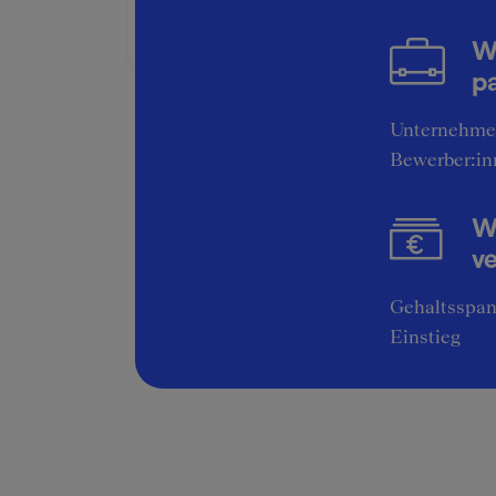
Bruttogehalt:
30000 €
W
pa
Unternehme
Bewerber:in
Wi
v
Gehaltsspan
Einstieg