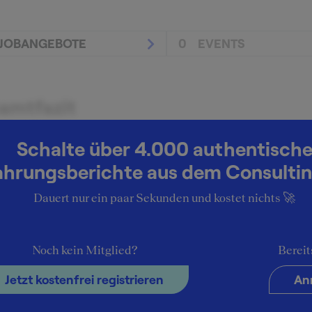
JOBANGEBOTE
0
EVENTS
amtfazit
nspruchsvolles und interessantes Intern.
Schalte über 4.000 authentisch
chreibung der Arbeit
ahrungsberichte aus dem Consultin
kant in unterschiedlichen Projekten im Rahmen von
Dauert nur ein paar Sekunden und kostet nichts 🚀
kturierungen.
Noch kein Mitglied?
Bereit
Jetzt kostenfrei registrieren
An