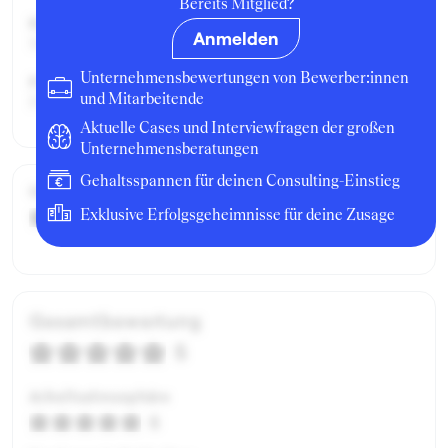
Bereits Mitglied?
Karrierelevel:
Anmelden
Student:in
Unternehmensbewertungen von Bewerber:innen
Position:
und Mitarbeitende
Praktikant:in
Aktuelle Cases und Interviewfragen der großen
Unternehmensberatungen
Gehaltsspannen für deinen Consulting-Einstieg
Gehalt / Kompensation
Exklusive Erfolgsgeheimnisse für deine Zusage
5
Gesamtbewertung
5
Arbeitsatmosphäre
5