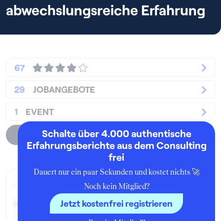
abwechslungsreiche Erfahrung
67
29
JOBANGEBOTE
1
EVENT
Schalte über 4.000 authentische
Unternehmensprofil
Erfahrungsberichte aus dem Consulting
frei
Dauert nur ein paar Sekunden und kostet nichts 🚀
Aktueller Job zum Zeitpunkt der Bewertung
Noch kein Mitglied?
Jetzt kostenfrei registrieren
Seit:
April 2026