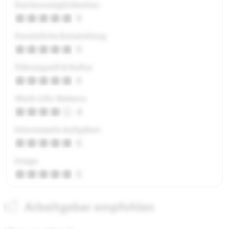
Karrieremöglichkeiten
5
Persönliche Entwicklung
5
Führungsstil & Kultur
5
Work-Life-Balance
4
Interessante Aufgaben
5
Image
5
Arbeitgeber empfohlen