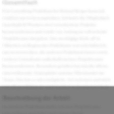
Gesamtfazit
Ein Consulting Praktikum bei Roland Berger kann ich
wirklich nur weiterempfehlen. Ich hatte die Möglichkeit
innerhalb 10 Wochen zwei verschiedene Projekte
kennenzulernen und wurde von Anfang an voll in beide
Projektteams integriert. Das zweitägige Kick-off in
München zu Beginn des Praktikums war sehr hilfreich,
um zu netzwerken, die anderen Praktikant:innen sowie
weitere Consultants außerhalb meines Projektteams
kennenzulernen. Besonders gefallen hat mir die offene,
unterstützende Atmosphäre und das Miteinander im
Team. Das hat es mir ermöglicht, viel zu lernen und mich
sowohl persönlich als auch fachlich weiterzuentwickeln.
Beschreibung der Arbeit
In meinem Praktikum durfte ich zwei Projektteams
unterstützen und dabei auch eigene kleine