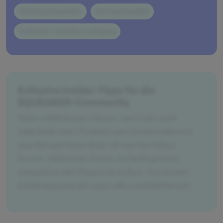
Arbeitsatmosphäre
Internationalität
Vielfalt & Gleichberechtigung
Exklusive Insider-Tipps für die
SQUEAKER-Community
Nutzt wirklich jede Chance, um Leute auch
außerhalb eures Projektteams kennenzulernen,
zum Beispiel beim Kick-off oder bei Office
Events. Habt keine Scheu, auf Kolleg:innen
zuzugehen oder Fragen zu stellen. Aus meiner
Erfahrung sind alle super offen und hilfsbereit.