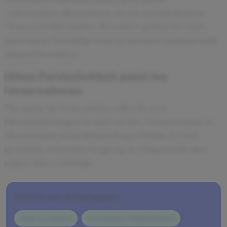
Arbeitspakete übernehmen, die ich anschließend im
Team vorstellen konnte. Besonders gefreut hat mich,
dass meine Vorschläge ernst genommen und dann auch
umgesetzt wurden.
Diese Persönlichkeit passt ins
Unternehmen
Wer gerne im Team arbeitet, offen für neue
Herausforderungen ist und Lust hat, Verantwortung zu
übernehmen, ist bei Roland Berger richtig. Es wird
geschätzt, wenn man neugierig ist, Fragen stellt oder
eigene Ideen einbringt.
Positiv am Arbeitgeber
steile Lernkurve
Networking-Möglichkeiten