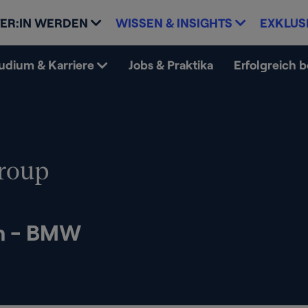
ER:IN WERDEN
WISSEN & INSIGHTS
EXKLUS
udium & Karriere
Jobs & Praktika
Erfolgreich 
oup
m - BMW