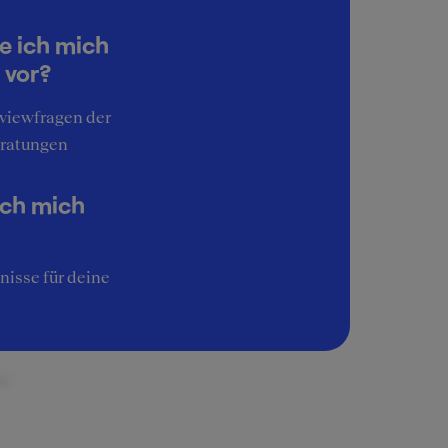
en mir
e ich mich
 vor?
nd
en.
rviewfragen der
ratungen
ich mich
ches
nisse für deine
r.