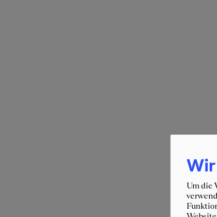
Wir
Um die W
verwende
Funktion
Website 