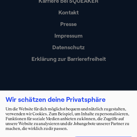
Karriere bei SQUEAKER
Kontakt
Presse
Impressum
Datenschutz
Erklärung zur Barrierefreiheit
(c) 2026. Alle Rechte vorbehalten.
squeaker.net GmbH
Wir schätzen deine Privatsphäre
Um die Website für dich möglichst bequem und nützlich zu gestalten,
verwenden wir Cookies. Zum Beispiel, um Inhalte zu personalisieren,
Funktionen für soziale Medien anbieten zu können, die Zugriffe auf
unsere Website zu analysieren und dir Jobangebote unserer Partner zu
machen, die wirklich zu dir passen.