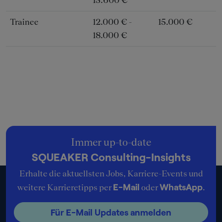
15.600 €
Trainee
12.000 € -
15.000 €
18.000 €
Immer up-to-date
SQUEAKER Consulting-Insights
Erhalte die aktuellsten Jobs, Karriere-Events und
E-Mail
WhatsApp
weitere Karrieretipps per
oder
.
Für E-Mail Updates anmelden