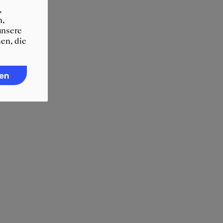
,
n,
unsere
en, die
ren