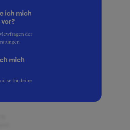
dass
e ich mich
 D.h.
 vor?
esearch
rviewfragen der
ratungen
um
ufaben,
ich mich
ichen
llte
n
nisse für deine
für
pielt