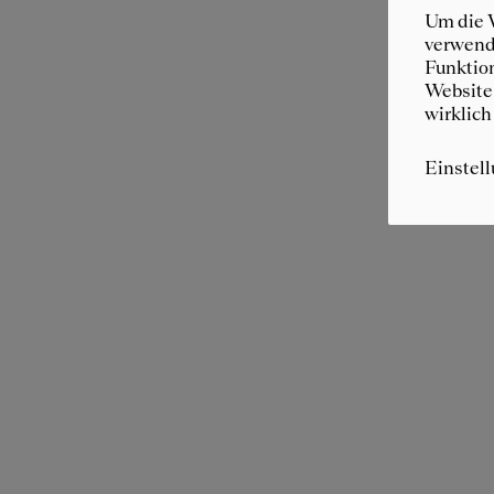
Um die W
verwende
Funktion
Website 
wirklich
Einstel