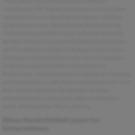
Während des Parktikums habe ich Einblick in
verschiedene HR-Projekte bekommen, in die ich dann
auch ab dem ersten Tag direkt mit eigenen Aufgaben
eingebunden wurde. Da die Inhalte der Projekte zum
Teil sehr unterschiedlich waren, bekam ich innerhalb
der drei Monate einen guten Einblick in das Spektrum
der Personalentwicklung. Die Kollegen hatten immer
Zeit fragen zu ihren Projekten oder zu dem Programm
SAP, das man ganz nebenbei auch erlernt, zu
beantworten. Außerdem waren sie auch an der Meinung
der Praktikanten (es gibt immer zwei) interessiert. Noch
kurz zu dem Arbeitstag: Die Benteler AG bietet
Gleitarbeitszeit an, insgesamt sollten Praktikanten
mind. 35 Stunden pro Woche arbeiten.
Diese Persönlichkeit passt ins
Unternehmen