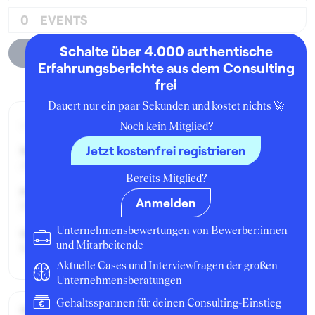
0
EVENTS
Schalte über 4.000 authentische
Unternehmensprofil
Erfahrungsberichte aus dem Consulting
frei
Dauert nur ein paar Sekunden und kostet nichts 🚀
Aktueller Job zum Zeitpunkt der Bewertung
Noch kein Mitglied?
Jetzt kostenfrei registrieren
Seit:
Juli 2005
Bereits Mitglied?
Position:
Anmelden
Praktikant:in
Unternehmensbewertungen von Bewerber:innen
Geschäftsbereich:
und Mitarbeitende
Konzern - Personalentwicklung
Aktuelle Cases und Interviewfragen der großen
Unternehmensberatungen
Gehaltsspannen für deinen Consulting-Einstieg
Gehalt / Kompensation