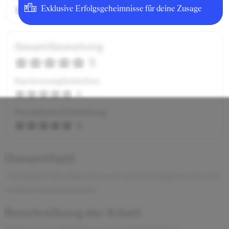
Exklusive Erfolgsgeheimnisse für deine Zusage
4
Gesamtbewertung
5
Karrieremöglichkeiten
5
Persönliche Entwicklung
5
Gesamtfazit
Auf jeden Fall würde ich noch mal dort hingehen! Es hat
wirklich Spaß gemacht!
Beschreibung der Arbeit