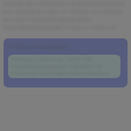
Ich denke für ein Praktikum in der Personalentwicklung
kann sich jeder bewerben, der 3 Monate Zeit mitbringt
und seinen Studienschwerpunkt auf den
Personalbereich gelegt hat! Versuch es einfach mal!
Positiv am Arbeitgeber
Praktikanten werden in das "SAP R/3 HR 
Veranstaltungsmanagement" eingearbeitet und
können damit eigenständig Seminare organisieren.