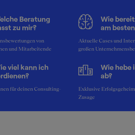
Herbst / Winter anstreben, d
während der Sommermonate
elche Beratung
Wie bereit
nicht so viel zu tun ist. Im Her
sst zu mir?
am besten
muß man zwar länger arbeite
bekommt dafür aber auch noc
nsbewertungen von
Aktuelle Cases und Inte
viel bessere Einblicke, u.a. du
nen und Mitarbeitende
großen Unternehmensbe
die Teilnahme an Recruiting -
Events die vorwiegend in den
Monaten Oktober/ November
e viel kann ich
Wie hebe 
stattfinden.
erdienen?
ab?
nen für deinen Consulting-
Exklusive Erfolgsgeheim
Zusage