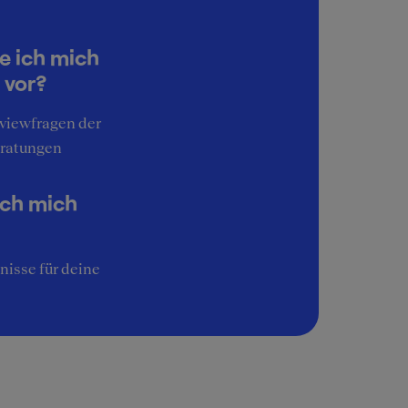
a
e ich mich
bst
 vor?
n,
h
rviewfragen der
rch
ratungen
ich mich
nisse für deine