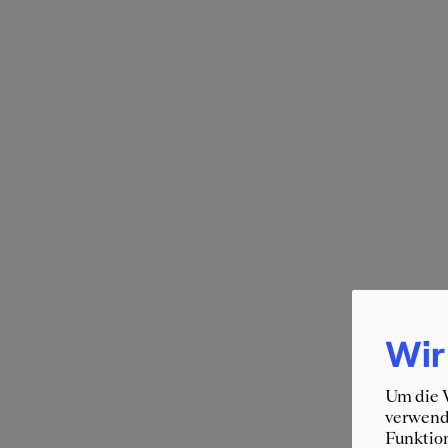
Wir
Um die W
verwende
Funktion