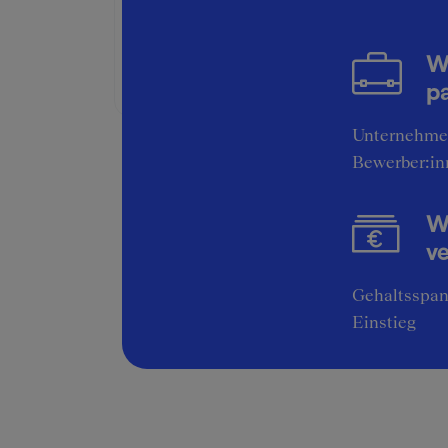
Gehalt / Kompensation
4
W
Bruttogehalt:
6000 €
pa
Unternehme
Bewerber:in
Wi
v
Gehaltsspan
Einstieg