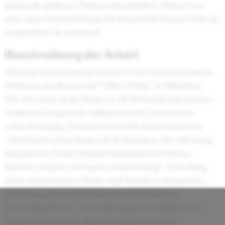
gegen die größeren Namen entschieden. Mercer war
eine super Entscheidung, die keinesfalls bereue! Sehr zu
empfehlen! Ja, nochmal!
Beschreibung der Arbeit
Montag bis Donnerstag waren wir vor Ort beim Kunden,
Freitag in der Regel zum "Office Friday" in München.
Mo-Do wurde in der Regel ca. 14-15 Stunden gearbeitet,
wobei nie Langeweile aufkam und die Zeit extrem
schnell verging. Freitag war Zeit für Administratives,
Arbeitszeit selten länger als 10 Stunden. Als vollwertig
integriertes Team-Mitglied übernahm ich diverse
kleinere Projekte in Eigenverantwortung: - Erstellung
einer umfassenden Markt- und Wettbewerbsanalyse -
Erstellung eines Excel-basierten Maßnahmen-
Controlling-Tools - Unterstützung beim Aufbau eines
konzernweiten Ziel- und Kennzahlensystems -