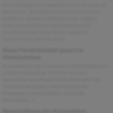
Unterstützung bei der Organisation eines Seminars für
den Kunden - Koordination und Administration von
Kontakten, Terminen, Dokumenten Die Aufgaben
waren unterschiedlich herausfordernd und mit
verschieden starken Lerneffekten verbunden.
Insgesamt eine super Mischung!
Diese Persönlichkeit passt ins
Unternehmen
Kommunikative und zwischenmenschliche Fähigkeiten
sind besonders gefragt, da Mercer eine super
menschliche und kollegiale Kultur/Atmosphäre hat.
Ansonsten die regulären Anforderungen aller
Berartungen (Analysefähigkeit, Kreativität,
Belastbarkeit,...)
Beschreibung der Atmosphäre