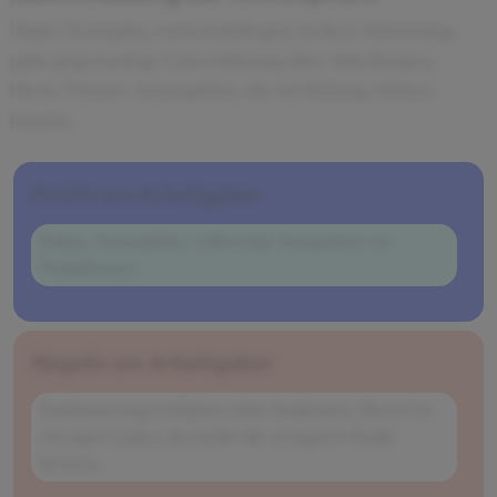
Super Teamplay, extrem kollegial, lockere Stimmung,
gute gegenseitige Unterstützung aller Abteilungen.
Beste Firmen-Atmosphäre, die ich bislang erleben
konnte.
Positiv am Arbeitgeber
Kultur, Atmosphäre, vollwertige Integration von
Praktikanten
Negativ am Arbeitgeber
Positionierung in Köpfen vieler Studenten. Mercer ist
ein super Laden, den leider die wenigsten Studis
kennen.