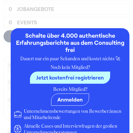
0
JOBANGEBOTE
0
EVENTS
Schalte über 4.000 authentische
Unternehmensprofil
Erfahrungsberichte aus dem Consulting
frei
Dauert nur ein paar Sekunden und kostet nichts 🚀
Zeitraum der Beschäftigung:
Noch kein Mitglied?
Februar - Mai 2005
Jetzt kostenfrei registrieren
Position:
Praktikant:in
Bereits Mitglied?
Anmelden
Geschäftsbereich:
Automotive
Unternehmensbewertungen von Bewerber:innen
und Mitarbeitende
Aktuelle Cases und Interviewfragen der großen
Gehalt / Kompensation
Unternehmensberatungen