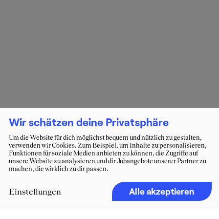
Wir schätzen deine Privatsphäre
Um die Website für dich möglichst bequem und nützlich zu gestalten,
verwenden wir Cookies. Zum Beispiel, um Inhalte zu personalisieren,
Funktionen für soziale Medien anbieten zu können, die Zugriffe auf
unsere Website zu analysieren und dir Jobangebote unserer Partner zu
machen, die wirklich zu dir passen.
Alle akzeptieren
Einstellungen