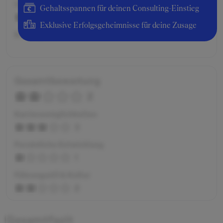
Gehalt / Kompensation
Gehaltsspannen für deinen Consulting-Einstieg
4
Exklusive Erfolgsgeheimnisse für deine Zusage
Bruttogehalt:
6000 €
Gesamtbewertung
2
Karrieremöglichkeiten
3
Persönliche Entwicklung
1
Führungsstil & Kultur
2
Gesamtfazit