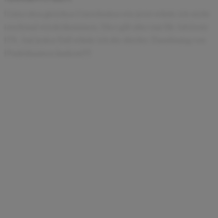
Unter den gleichen Umständen wie jetzt würde ich nicht
nochmal wiederkommen. Dies gilt aber nur für Advisory
FS. Auf jeden Fall würde ich die direkte Zuordnung von
Praktikanten ändern!!!!