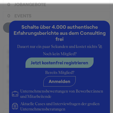
0
JOBANGEBOTE
0
EVENTS
Schalte über 4.000 authentische
Unternehmensprofil
Erfahrungsberichte aus dem Consulting
frei
Dauert nur ein paar Sekunden und kostet nichts 🚀
Zeitraum der Beschäftigung:
Noch kein Mitglied?
Juli - August 2004
Jetzt kostenfrei registrieren
Position:
Praktikant:in
Bereits Mitglied?
Anmelden
Geschäftsbereich:
Advisory Financial Institutions (ehemals Corporate
Unternehmensbewertungen von Bewerber:innen
Finance)
und Mitarbeitende
Aktuelle Cases und Interviewfragen der großen
Unternehmensberatungen