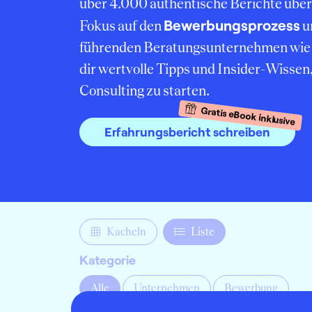
über 4.000 authentische Berichte übe
Bewerbungsprozess
Fokus auf den
u
führenden Beratungsunternehmen wie 
dir wertvolle Tipps und Insider-Wissen
Consulting zu starten.
Gratis eBook inklusive
Erfahrungsbericht schreiben
Kacheln
Liste
Kategorie
Alle
Unternehmen
Bewerbung