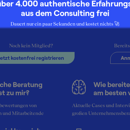
über 4.000 authentische Erfahrung
aus dem Consulting frei
Dauert nur ein paar Sekunden und kostet nichts 🚀
4
Noch kein Mitglied?
Bereits
, Kompetent, manchmal langsam
Jetzt kostenfrei registrieren
Anm
München
Bewerbung
che Beratung
Wie bereite
st zu mir?
am besten 
4
Werkstudent bei PwC
bewertungen von
Aktuelle Cases und Interv
n und Mitarbeitende
großen Unternehmensber
4
Berlin
Unternehmen