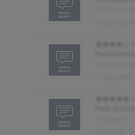
EDGE - Real Esta
September 2
PwC Deutsch
Werkstudent Fi
August 2023
PwC Deutsc
Praktikant:in
Juli 2023