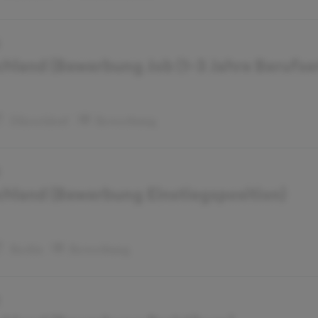
5
land (Bewerbung Job (1-3 Jahre Berufse
Düsseldorf
Bewerbung
3
land (Bewerbung Einstiegsposition)
Berlin
Bewerbung