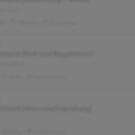
te Track
023
München
Bewerbung
4
land (Risk and Regulation )
nance&Risk
Berlin
Unternehmen
5
hland (Wirtschaftsprüfung)
München
Unternehmen