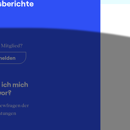
sberichte
Wir haben 91 passende Reports für dich gefunden
 Mitglied?
elden
 ich mich
vor?
iewfragen der
atungen