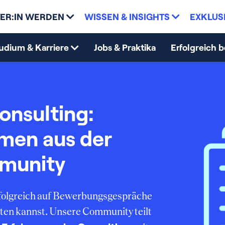
ER:IN WERDEN
WISSEN & INSIGHTS
EXKLUS
udium & Karriere
Jobs & Praktika
Erfolgreich 
onsulting:
mmen aus der
munity
erfolgreich auf Bewerbungsgespräche
ten kannst. Unsere Community teilt