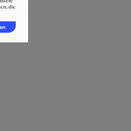
unsere
en, die
ren