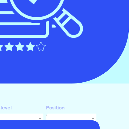
elevel
Position