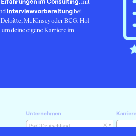
Erfahrungen im Consulting
r
, mit
Interviewvorbereitung
nd
bei
Deloitte, McKinsey oder BCG. Hol
, um deine eigene Karriere im
Unternehmen
Karrier
×
PwC Deutschland