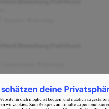
hland (Bewerbung Praktikum)
ant
Düsseldorf
Bewerbung
5
hland (Bewerbung Praktikum)
Frankfurt (Main)
Bewerbung
4
 schätzen deine Privatsphä
hland (Audit)
ebsite für dich möglichst bequem und nützlich zu gestalten
n wir Cookies. Zum Beispiel, um Inhalte zu personalisiere
Frankfurt (Main)
Unternehmen