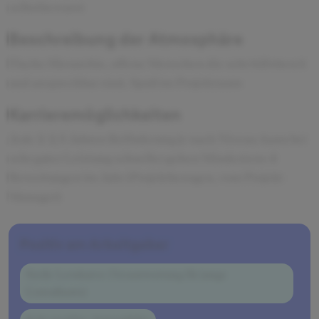
selbstbewusst
Beschreibung der Atmosphäre
Flache Hierarchie, offene Menschen die sehr hilfsbereit
und ansprechbar sind, Spaß im Projektraum
Karrieremöglichkeiten
Jede 2-2.5 Jahren Beförderung je nach Niveau, kann bei
sehr guter Leistung schneller gehen Mindestens 4
Bewertungen im Jahr (Projektbezogen, vom Projekt-
Manager)
Positiv am Arbeitgeber
Steile Lernkurve (Verantwortung für junge
Consultants)