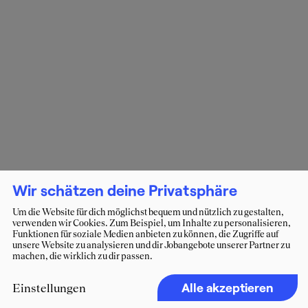
Wir schätzen deine Privatsphäre
Um die Website für dich möglichst bequem und nützlich zu gestalten,
verwenden wir Cookies. Zum Beispiel, um Inhalte zu personalisieren,
Funktionen für soziale Medien anbieten zu können, die Zugriffe auf
unsere Website zu analysieren und dir Jobangebote unserer Partner zu
machen, die wirklich zu dir passen.
Alle akzeptieren
Einstellungen