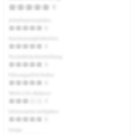
5
Arbeitsatmosphäre
5
Karrieremöglichkeiten
5
Persönliche Entwicklung
5
Führungsstil & Kultur
5
Work-Life-Balance
3
Interessante Aufgaben
5
Image