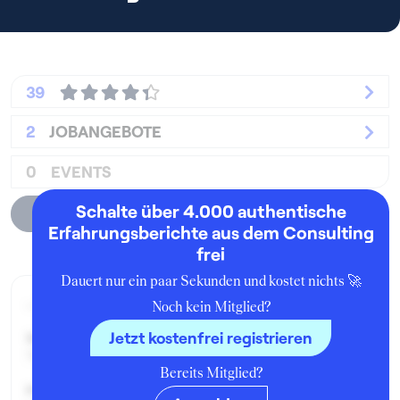
39
2
JOBANGEBOTE
0
EVENTS
Schalte über 4.000 authentische
Unternehmensprofil
Erfahrungsberichte aus dem Consulting
frei
Dauert nur ein paar Sekunden und kostet nichts 🚀
Aktueller Job zum Zeitpunkt der Bewertung
Noch kein Mitglied?
Jetzt kostenfrei registrieren
Seit:
November 2014
Bereits Mitglied?
Position: