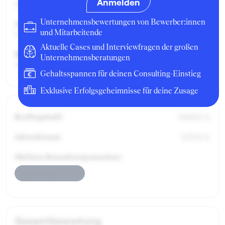
Anmelden
Senior Consultant
Unternehmensbewertungen von Bewerber:innen
Geschäftsbereich:
und Mitarbeitende
Consulting
Aktuelle Cases und Interviewfragen der großen
Berufserfahrung:
Unternehmensberatungen
4 Jahre
Gehaltsspannen für deinen Consulting-Einstieg
Exklusive Erfolgsgeheimnisse für deine Zusage
Bruttogehalt:
68400 €
Jahresbonus:
15700 €
Weitere Bonuskomponenten:
Jahresbonus Cash
Gesamtbewertung