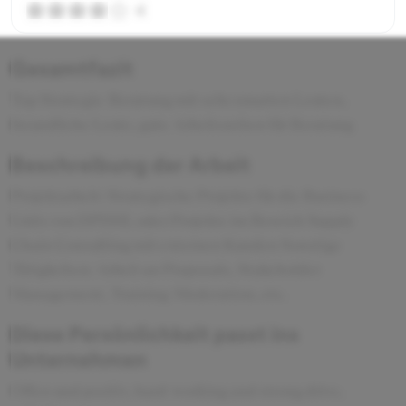
4
Gesamtfazit
Top Strategie-Beratung mit sehr smarten Leuten,
freundliche Leute, gute Arbeitszeiten für Beratung
Beschreibung der Arbeit
Projektarbeit: Strategische Projekte für die Business
Units von DPDHL oder Projekte im Bereich Supply
Chain Consulting mit externen Kunden Sonstige
Tätigkeiten: Arbeit an Proposals, Stakeholder
Management, Training-Moderation, etc.
Diese Persönlichkeit passt ins
Unternehmen
Offen und positiv, hard-working and strong drive,