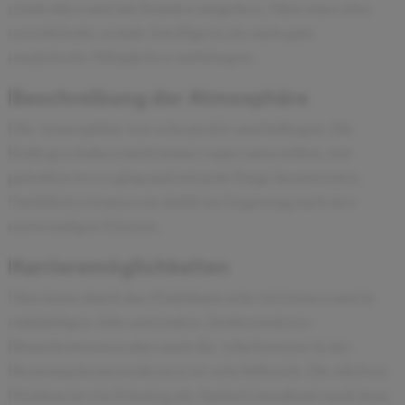
eindenken und mit Kunden umgehen. Man muss also
sowohl hohe soziale Intelligenz als auch gute
analytische Fähigkeiten mitbringen.
Beschreibung der Atmosphäre
Die Atmosphäre war sehr positiv und kollegial. Die
Kollegen haben mich immer super unterstützt, mir
geholfen wo es ging und mir jede Frage beantwortet.
Natürlich erwarten sie dafür im Gegenzug auch den
notwendigen Einsatz.
Karrieremöglichkeiten
Man kann durch das Praktikum sehr viel lernen und in
zukünftigen Jobs anwenden. Insbesonderen
Branchenwissen aber auch die Arbeitsweise in der
Beratung kennenzulernen ist sehr hilfreich. Die nächste
Position ist ein Einstieg als Junior Consultant nach dem