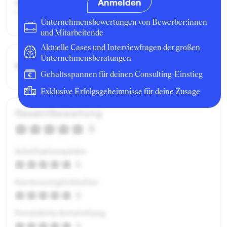
Anmelden
Geschäftsbereich:
Operations
Unternehmensbewertungen von Bewerber:innen
und Mitarbeitende
Aktuelle Cases und Interviewfragen der großen
Unternehmensberatungen
Bruttogehalt:
30000 €
Gehaltsspannen für deinen Consulting-Einstieg
Exklusive Erfolgsgeheimnisse für deine Zusage
Gesamtbewertung
5
Arbeitsatmosphäre
5
Karrieremöglichkeiten
5
Persönliche Entwicklung
5