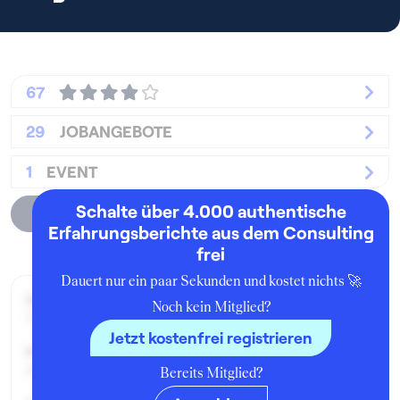
67
29
JOBANGEBOTE
1
EVENT
Schalte über 4.000 authentische
Unternehmensprofil
Erfahrungsberichte aus dem Consulting
frei
Dauert nur ein paar Sekunden und kostet nichts 🚀
Zeitraum der Beschäftigung:
Noch kein Mitglied?
Oktober 2019 - Februar 2020
Jetzt kostenfrei registrieren
Position:
Student Consultant
Bereits Mitglied?