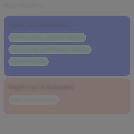
Masterabschluss.
Positiv am Arbeitgeber
Steile Lernkurve, auch im Praktikum
Inspirierende und hilfsbereite Kollegen
Viel Abwechslung
Negativ am Arbeitgeber
Hohe Arbeitsbelastung