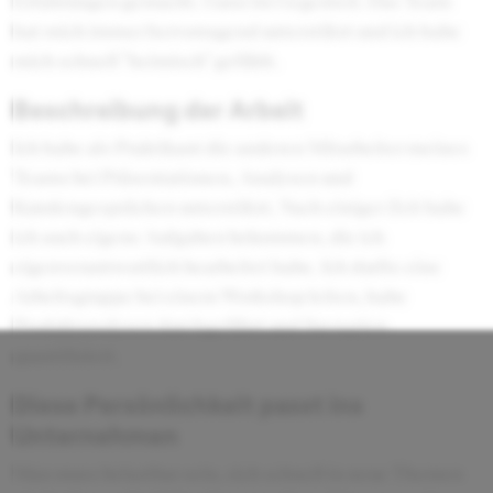
Erfahrungen gemacht. Ganz im Gegenteil. Das Team
hat mich immer hervorragend unterstützt und ich habe
mich schnell "heimisch" gefühlt.
Beschreibung der Arbeit
Ich habe als Praktikant die anderen Mitarbeiter meines
Teams bei Präsentationen, Analysen und
Kundengesprächen unterstützt. Nach einiger Zeit habe
ich auch eigene Aufgaben bekommen, die ich
eigenverantwortlich bearbeitet habe. Ich durfte eine
Arbeitsgruppe bei einem Workshop leiten, habe
Produktanalysen durchgeführt und Szenarien
quantifiziert.
Diese Persönlichkeit passt ins
Unternehmen
Man muss belastbar sein, sich schnell in neue Themen