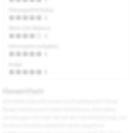
Führungsstil & Kultur
5
Work-Life-Balance
4
Interessante Aufgaben
5
Image
5
Gesamtfazit
Ich würde jederzeit wieder ein Praktikum bei Oland
Berger machen und würde mich freuen, dort später
anzufangen. Ich habe, bis auf die Arbeitsbelastung, was
in dieser Branche normal ist, keine negativen