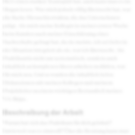
BCG einen starken Teamspirit hat, auch kann man es im
Slogan lesen. Was mich jedoch völlig überrascht hat, war
die flache Hierarchiestruktur, die das Unternehmen
prägt. Als mich meine Kollegin in meiner ersten Woche
beim Kunden nach meiner Einschätzung eines
Sachverhalts gefragt hat, da sie meinte, ich sei tiefer in
der Situation integriert als sie, war ich überrascht. Als
Praktikantin nicht nur systematisch, sondern auch
inhaltlich an komplexen Ideen arbeiten zu dürfen, war
für mich neu. Und so wurden die inhaltlich tiefen
Diskussionen mit meinen Kollegen und meinem
Projektleiter zu einem wichtigen Bestandteil meines
VA-Ships.
Beschreibung der Arbeit
Warum hat sich das Praktikum für dich gelohnt?
Inwieweit war es sinnvoll? Über die Beratung kann man