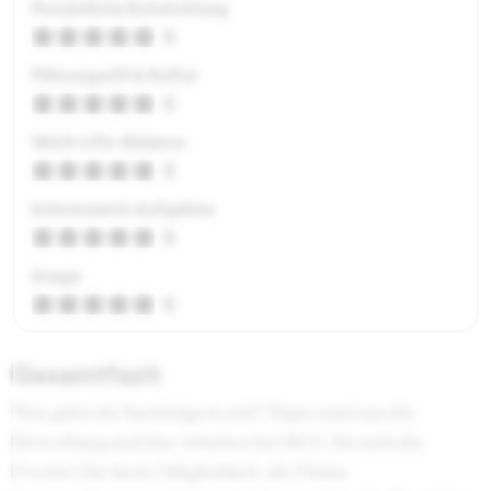
Persönliche Entwicklung
5
Führungsstil & Kultur
5
Work-Life-Balance
5
Interessante Aufgaben
5
Image
5
Gesamtfazit
Was gibst du Nachfolgern mit? Tipps rund um die
Bewerbung und das Arbeiten bei BCG. Besuch die
Events! Die beste Möglichkeit, die Firma