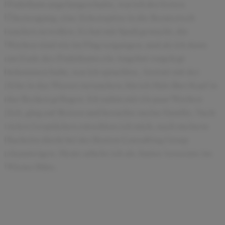
Praktikum angefangen hatte, war ich der festen
Überzeugung, eine Zehenspitze in die Beraterwelt
tauchen zu wollen. Es hat mir Spaß gemacht, die
Wochen sind wie im Flug vergangen, und als ich dann
am Ende des Praktikums ein Angebot vorgelegt
bekommen habe, war ich sprachlos. Anstatt mit der
Zehe in das Wasser zu tauchen, bin ich Hals über Kopf in
das Becken geflogen. Ich nahm mir ein paar Wochen
Zeit, ging auf Reisen und besuchte meine Familie. Nach
vielen Gesprächen entschloss ich mich, nach meinem
Bachelor direkt bei der Boston Consulting Group
einzusteigen. Heute arbeite ich als Junior Associate im
Wiener Büro.