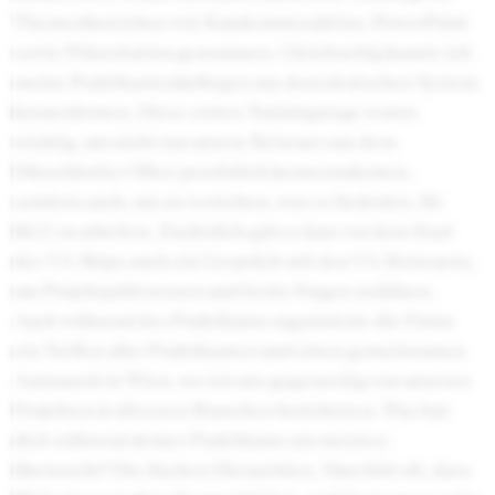
Themenbereichen wie Kundeninteraktion, PowerPoint
sowie Präsentation genommen. Gleichzeitig konnte ich
meine Praktikantenkollegen aus dem deutschen System
kennenlernen. Diese ersten Trainingstage waren
wichtig, um nicht nur unsere Betreuer aus dem
Düsseldorfer Office persönlich kennenzulernen,
sondern auch, um zu verstehen, was es bedeutet, für
BCG zu arbeiten. Zusätzlich gab es kurz vor dem Start
des VA-Ships auch ein Gespräch mit den VA-Betreuern,
um Projektpräferenzen und letzte Fragen zu klären.
Auch während des Praktikums organisierte die Firma
ein Treffen aller Praktikanten und einen gemeinsamen
Austausch in Wien, wo wir uns gegenseitig von unseren
Projekten in diversen Branchen berichteten. Was hat
dich während deines Praktikums am meisten
überrascht? Die flachen Hierarchien. Man hört oft, dass