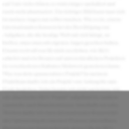
auf Unis vieles hören; es wird einiges spekuliert und
noch mehr phantasiert. Ein richtiges Bild kann man sich
in meinen Augen nur selber machen. Wie es ist, einem
internationalen Konzern bei der Bewältigung von
Aufgaben, die die heutige Welt mit sich bringt, zu
helfen, muss man mit eigenen Augen gesehen haben.
Enorm wertvoll war für mich zu erleben, wie BCG
arbeitet und ein Berater auf unterschiedlichen Projekten
in verschiedenen Kulturen Mehrwert generieren kann.
Was war dein spannendstes Projekt? In meinem
Praktikum durfte ich ein Projekt vom Anfang bis zum
Ende begleiten. Dabei konnte ich nicht nur lernen, wie
ein „klassisches BCG-Projekt“ aufgebaut ist, sondern
sammelte auch Branchenwissen. Innerhalb von zehn
Wochen durfte ich einen internationalen Konzern bei
der Optimierung der internen Prozesse unterstützen.
Besonders gut daran gefiel mir, dass es für die BCG-