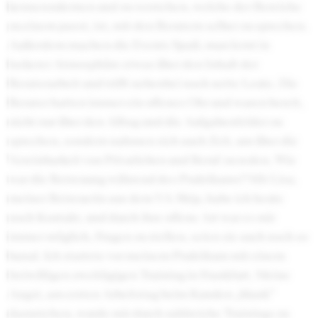
kennenzulernen und zu verstehen, welche der Bereiche
zu einem passt, ist, mit den Beratern selber zu sprechen.
Außerdem machen die Events Spaß, man lernt in
lockerer Atmosphäre etwas über den Inhalt der
Beraterarbeit und trifft nebenbei noch nette Leute. Die
Berater hatten immer ein offenes Ohr und waren bereit,
nicht nur über den Alltag und die Aufgabenfelder zu
sprechen, sondern nahmen sich auch Zeit, um über die
Vereinbarkeit von Privatleben und Beruf zu reden. Wie
war die Betreuung während des Praktikums? Mit Lisa,
meiner Betreuerin aus dem VA-Ship, habe ich heute
noch Kontakt, und durch ihre offene Art war es mir
immer möglich, Fragen zu stellen, seien sie auch noch so
banal. Ich startete vor meinem Praktikum mit einem
freiwilligen zweitägigen Training in Frankfurt. Meine
Angst, am ersten Arbeitstag beim Kunden „blank“
dazustehen, wurde mir durch zahlreiche Trainings zu