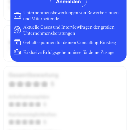
Anmelden
Geschäftsbereich:
Consulting
Unternehmensbewertungen von Bewerber:innen
und Mitarbeitende
Aktuelle Cases und Interviewfragen der großen
Unternehmensberatungen
Weitere Details:
Gehaltsspannen für deinen Consulting-Einstieg
XXX
Exklusive Erfolgsgeheimnisse für deine Zusage
Gesamtbewertung
5
Arbeitsatmosphäre
5
Karrieremöglichkeiten
5