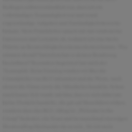
Kollegen selbstverständlich war, dass ich ein
vollständiges Teammitglied war und somit
eigenständige Aufgaben und Zuständigkeitsbereiche
bekam. Mein Projektleiter sprach mit mir vorab meine
Interessen und Lernziele ab, wodurch ich eine breite
Palette an Beratertätigkeiten kennenlernen konnte. Was
nimmst du mit? Inwiefern hat es deinen Berufsweg
beeinflusst? Besonders begeistert hat mich der
Teamspirit. Beim Einstieg wurden wir über die
Grundpfeiler von BCG informiert und die Werte, nach
denen die Firma sowie die Mitarbeiter handeln. Schon
nach kurzer Zeit wurde mir klar, dass es sich dabei um
keine Floskeln handelte, die gut auf Broschüren wirken,
sondern dass das BCG-Alltag ist. „Welcome to the
Group“ bedeutet, ein Team und im manchmal stressigen
Berateralltag füreinander da zu sein. Als ich mein