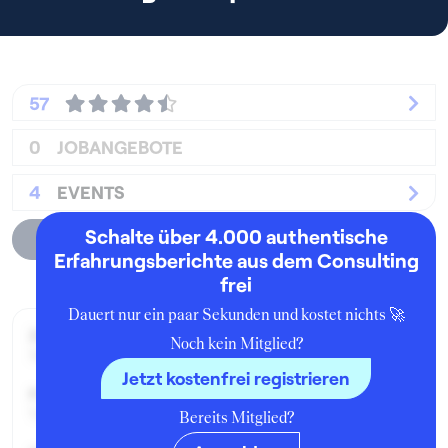
57
0
JOBANGEBOTE
4
EVENTS
Schalte über 4.000 authentische
Unternehmensprofil
Erfahrungsberichte aus dem Consulting
frei
Dauert nur ein paar Sekunden und kostet nichts 🚀
Zeitraum der Beschäftigung:
Noch kein Mitglied?
Mai - Juli 2019
Jetzt kostenfrei registrieren
Position:
Visiting Associate
Bereits Mitglied?