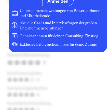
Anmelden
Geschäftsbereich:
-
Unternehmensbewertungen von Bewerber:innen
und Mitarbeitende
Aktuelle Cases und Interviewfragen der großen
Unternehmensberatungen
Bruttogehalt:
25200 €
Gehaltsspannen für deinen Consulting-Einstieg
Exklusive Erfolgsgeheimnisse für deine Zusage
Gesamtbewertung
5
Arbeitsatmosphäre
4
Karrieremöglichkeiten
5
Persönliche Entwicklung
5