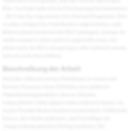
Mich hat es zwar gestört, aber die Vorteile überwogen
klar. Am Ende habe ich ein Einstiegsangebot bekommen
- BCG hat das sogenannte Fast Forward Programm. Dort
werden erfolgreiche Praktikanten aufgenommen, und
können danach jederzeit bei BCG anfangen, solange sie
nicht woanders schon mal fest angestellt waren. Ich
plane auch, bei BCG einzusteigen, aber vielleicht mache
ich erst noch einen Doktor.
Beschreibung der Arbeit
Ich habe während meines Praktikums in einem sehr
kleinen Team an einem Teilstück eines größeren
Digitalisierungsprojektes unseres Kunden
mitgearbeitet. Dabei ging es unter anderem darum, ein
neues Produkt für den Kunden zu entwickeln. Dafür habe
ich u.a. den Markt analysiert, und Vorschläge zur
Ausgestaltung und dem Pricing erarbeitet. Die