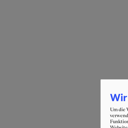
Wir
Um die W
verwende
Funktion
Website 