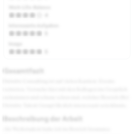
Work-Life-Balance
4
Interessante Aufgaben
5
Image
5
Gesamtfazit
Deloitte Consulting ist auf vielen Karriere-Events
vertreten. Versuche hier mit den Kollegen ins Gespräch
zu kommen und schaue schon mal, welcher Bereich (Bei
Deloitte Talent Group) für dich interessant sein könnte.
Beschreibung der Arbeit
Als Werkstudent habe ich im Bereich Insurance