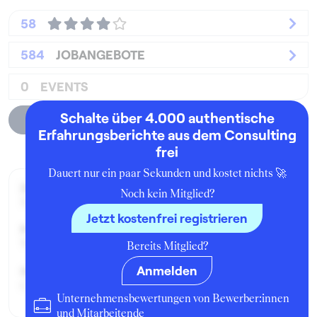
58
584
JOBANGEBOTE
0
EVENTS
Schalte über 4.000 authentische
Unternehmensprofil
Erfahrungsberichte aus dem Consulting
frei
Dauert nur ein paar Sekunden und kostet nichts 🚀
Zeitraum der Beschäftigung:
Noch kein Mitglied?
September 2023 - Februar 2024
Jetzt kostenfrei registrieren
Position:
Werkstudent:in
Bereits Mitglied?
Anmelden
Geschäftsbereich:
Consulting
Unternehmensbewertungen von Bewerber:innen
und Mitarbeitende