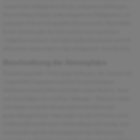
analytische Fähigkeiten für die Aufgaben mitbringen.
Ein wichtiger Punkt, neben kognitiven Fähigkeiten, ist
auf jeden Fall dein Empathie Bewusstsein. Hard Skills
lernst du im Laufe der Zeit und du wirst an deinen
Aufgaben wachsen. Sei dabei authentisch und verstell
dich nicht, dann wird es eine erfolgreiche Zeit für dich.
Beschreibung der Atmosphäre
Durchweg positiv. Viele junge Kollegen, die Juniors auf
Augenhöhe begegnen und sich in den richtigen
Momenten auch selbst nicht über einen Stellen. Auch
auf dem Higher-Level (Sen. Manager - Partner) wurde
mir immer respektvoll und außerordentlich nett
gegenübergetreten. Man spürt von der teilweise noch
strikten Hierarchien im Arbeitsalltag sehr wenig, was
sich positiv auf die Stimmung und das Miteinander