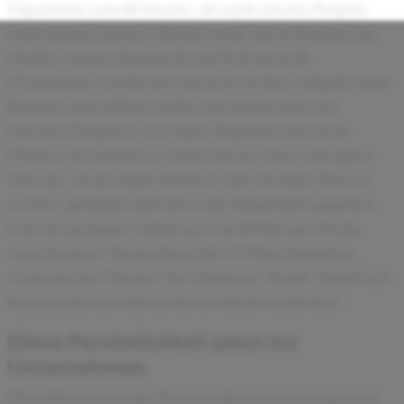
Operations sowohl interne, als auch externe Projekte
unterstützen dürfen. Hierbei wurde mir zu Beginn eine
direkte Ansprechpartnerin zur Seite gestellt
(Counselor), welche ich einerseits in ihrer Aufgabe beim
Kunden unterstützen durfte und andererseits bei
internen Projekten, wie bspw. Proposals oder dem
Planen von Initiativen. Dabei hat sie einen sehr guten
Mix aus "an die Hand Nehmen" und "ins kalte Wasser
werfen" gefunden und mir so die Möglichkeit gegeben,
trotz der geringen Arbeitszeit von 20Std. pro Woche,
verschiedene Themenbereiche (IT-Transformation,
strategisches Finance-Development, People-Initativen)
kennenzulernen und an diesen direkt zu arbeiten.
Diese Persönlichkeit passt ins
Unternehmen
Du solltest ein starker Kommunikator sein und gewisse