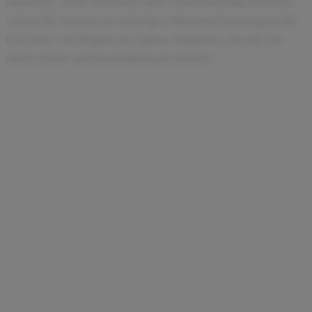
auswirkt. Auch Vertrauen und Verantwortung wird hier
schon für Juniors als wichtiges Merkmal herausgestellt.
Ich hatte von Beginn an eigene Aufgaben, um die ich
mich relativ autonom kümmern musste.