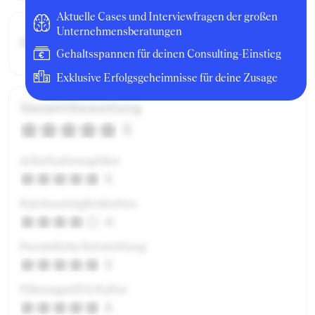
Aktuelle Cases und Interviewfragen der großen
Unternehmensberatungen
Bruttogehalt:
15600 €
Gehaltsspannen für deinen Consulting-Einstieg
Exklusive Erfolgsgeheimnisse für deine Zusage
Gesamtbewertung
5
Arbeitsatmosphäre
5
Karrieremöglichkeiten
4
Persönliche Entwicklung
5
Führungsstil & Kultur
5