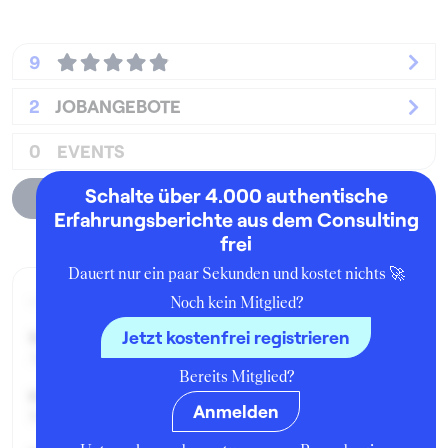
9
2
JOBANGEBOTE
0
EVENTS
Schalte über 4.000 authentische
Unternehmensprofil
Erfahrungsberichte aus dem Consulting
frei
Dauert nur ein paar Sekunden und kostet nichts 🚀
Aktueller Job zum Zeitpunkt der Bewertung
Noch kein Mitglied?
Jetzt kostenfrei registrieren
Seit:
April 2026
Bereits Mitglied?
Karrierelevel:
Anmelden
Student:in