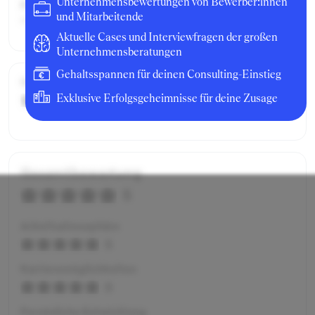
Unternehmensbewertungen von Bewerber:innen
Position:
und Mitarbeitende
stude
Aktuelle Cases und Interviewfragen der großen
Unternehmensberatungen
Gehaltsspannen für deinen Consulting-Einstieg
Gehalt / Kompensation
Exklusive Erfolgsgeheimnisse für deine Zusage
4
Gesamtbewertung
5
Arbeitsatmosphäre
5
Karrieremöglichkeiten
5
Persönliche Entwicklung