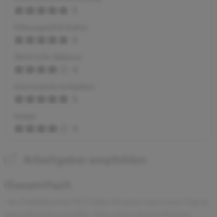
5
Führungsstil & Kultur
5
Work-Life-Balance
4
Interessante Aufgaben
5
Image
4
Arbeitgeber empfohlen
Gesamtfazit
Als Praktikant bei SET habe ich mich vom ersten Tag an
gut aufgehoben gefühlt. Man wird sofort in Projekte