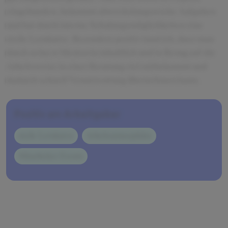
eingebunden, bekommt abwechslungsreiche Aufgaben
und hat durch interne Schulungsmöglichkeiten eine
steile Lernkurve. Besonders positiv fand ich, dass man
durch seine:n Mentor:in inhaltlich und in Bezug auf die
Arbeitsweise in einer Beratung viel mitbekommt und
dadurch schnell Verantwortung übernehmen kann.
Positiv am Arbeitgeber
steile Lernkurve
Arbeitsatmosphäre
Mitarbeiter-Events