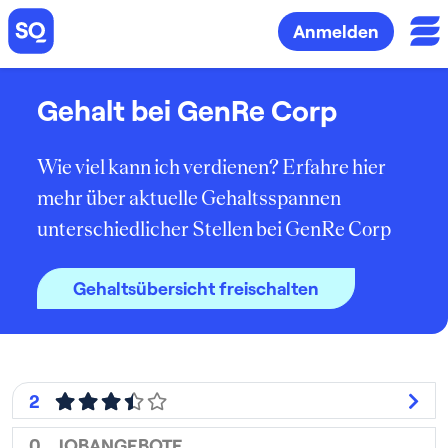
Anmelden
Gehalt bei GenRe Corp
Wie viel kann ich verdienen? Erfahre hier
mehr über aktuelle Gehaltsspannen
unterschiedlicher Stellen bei GenRe Corp
Gehaltsübersicht freischalten
2
0
JOBANGEBOTE