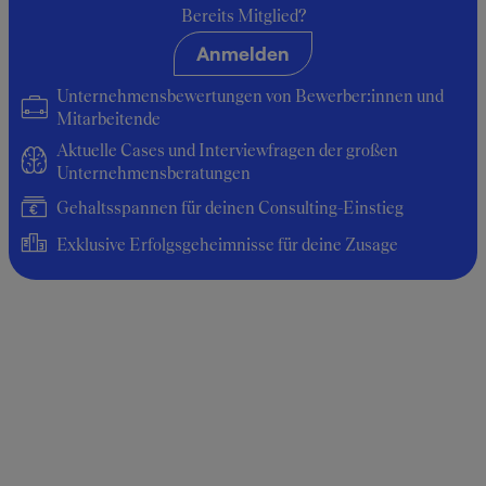
Werkstudent:in
Bereits Mitglied?
Anmelden
Durchschnittsgehalt: 9.600 €
Unternehmensbewertungen von Bewerber:innen und
Mitarbeitende
Aktuelle Cases und Interviewfragen der großen
Unternehmensberatungen
Gehaltsspannen für deinen Consulting-Einstieg
Exklusive Erfolgsgeheimnisse für deine Zusage