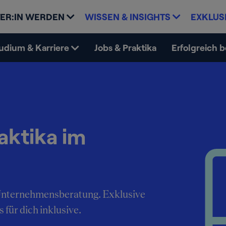
ER:IN WERDEN
WISSEN & INSIGHTS
EXKLUS
udium & Karriere
Jobs & Praktika
Erfolgreich 
aktika im
e Unternehmensberatung. Exklusive
 für dich inklusive.