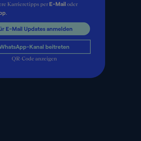
E-Mail
ere Karrieretipps per
oder
pp
.
ür E-Mail Updates anmelden
WhatsApp-Kanal beitreten
QR-Code anzeigen