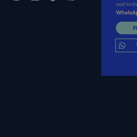
und weit
WhatsA
F