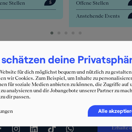
fene Stellen
Offene Stellen
0
stehende Events
4
 schätzen deine Privatsphä
ebsite für dich möglichst bequem und nützlich zu gestalten
n wir Cookies. Zum Beispiel, um Inhalte zu personalisiere
en für soziale Medien anbieten zu können, die Zugriffe auf 
zu analysieren und dir Jobangebote unserer Partner zu mach
 zu dir passen.
Immer 
Alle akzeptie
lungen
SQUEA
Erhalte d