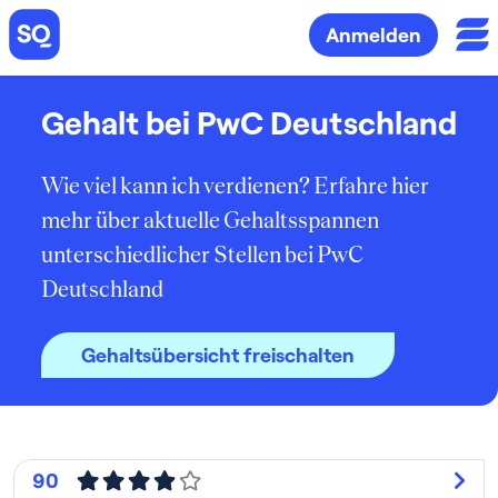
Anmelden
Gehalt bei PwC Deutschland
Wie viel kann ich verdienen? Erfahre hier
mehr über aktuelle Gehaltsspannen
unterschiedlicher Stellen bei PwC
Deutschland
Gehaltsübersicht freischalten
90