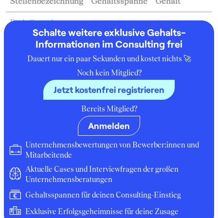
Stellenbezeichnung
Gehaltsspanne
Gehalt
Praktikant:in
6.000 € -
14.200 €
Schalte weitere exklusive Gehalts-
26.400 €
Informationen im Consulting frei
Werkstudent:in
9.600 € -
12.000 €
Dauert nur ein paar Sekunden und kostet nichts 🚀
14.400 €
Noch kein Mitglied?
Jetzt kostenfrei registrieren
Intern Transaction
12.000 € -
12.000 €
Services
12.000 €
Bereits Mitglied?
Anmelden
Werkstudent
14.400 € -
14.400 €
Finance&Risk
14.400 €
Unternehmensbewertungen von Bewerber:innen und
Mitarbeitende
Consultant Trainee
18.000 € -
18.000 €
Aktuelle Cases und Interviewfragen der großen
18.000 €
Unternehmensberatungen
Praktikant
18.000 € -
18.000 €
Gehaltsspannen für deinen Consulting-Einstieg
18.000 €
Exklusive Erfolgsgeheimnisse für deine Zusage