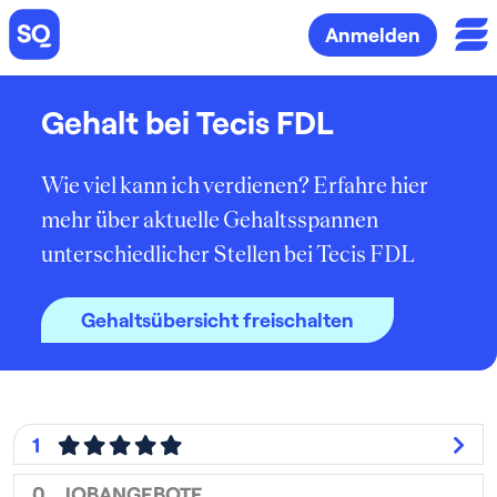
Anmelden
Gehalt bei Tecis FDL
Wie viel kann ich verdienen? Erfahre hier
mehr über aktuelle Gehaltsspannen
unterschiedlicher Stellen bei Tecis FDL
Gehaltsübersicht freischalten
1
0
JOBANGEBOTE