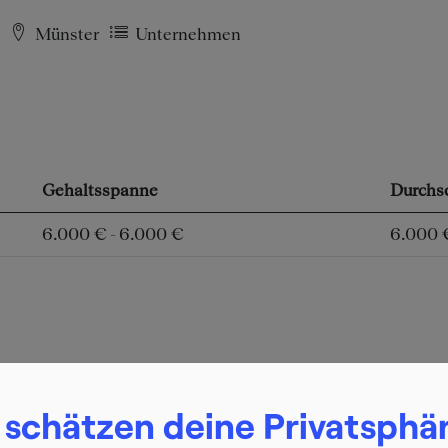
7
Münster
Unternehmen
Gehaltsspanne
Durchsc
6.000 € - 6.000 €
6.000 
 schätzen deine Privatsphä