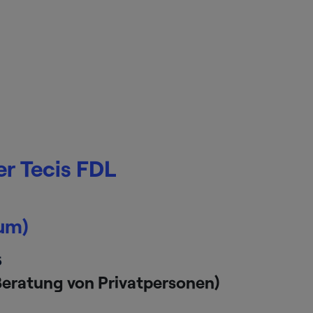
r Tecis FDL
um)
5
Beratung von Privatpersonen)