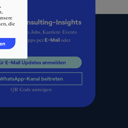
,
n,
up-to-date
unsere
KER Consulting-Insights
en, die
ie aktuellsten Jobs, Karriere-Events
E-Mail
ere Karrieretipps per
oder
ren
pp
.
ür E-Mail Updates anmelden
WhatsApp-Kanal beitreten
QR-Code anzeigen