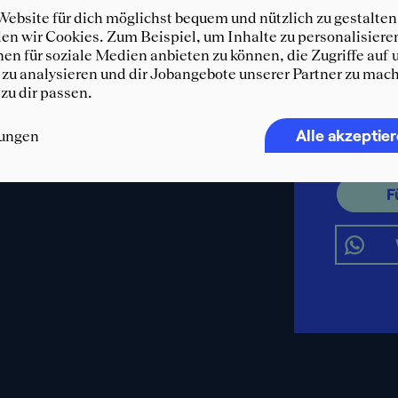
ebsite für dich möglichst bequem und nützlich zu gestalten
n wir Cookies. Zum Beispiel, um Inhalte zu personalisiere
Immer 
en für soziale Medien anbieten zu können, die Zugriffe auf 
SQUEA
zu analysieren und dir Jobangebote unserer Partner zu mach
 zu dir passen.
Erhalte d
und weit
Alle akzeptie
lungen
WhatsA
F