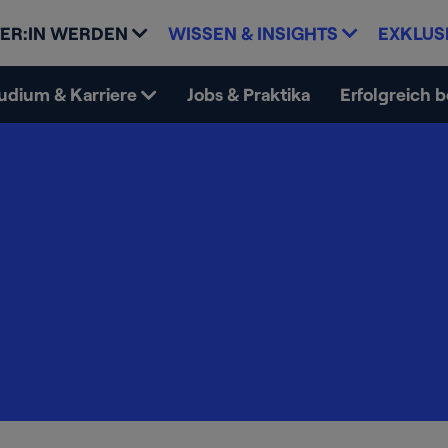
ER:IN WERDEN
WISSEN & INSIGHTS
EXKLUS
udium & Karriere
Jobs & Praktika
Erfolgreich 