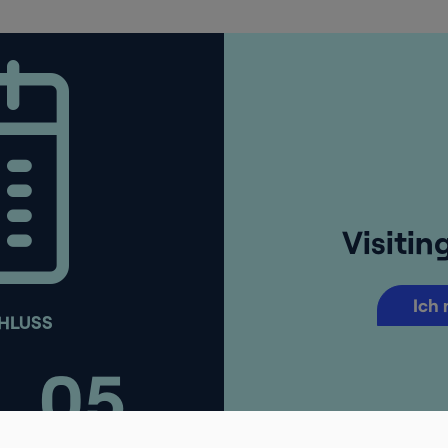
Visitin
Ich 
HLUSS
05