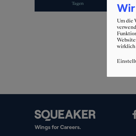
Tagen
Stunden
Wir
Um die W
verwende
Funktion
Website 
wirklich
Einstel
Wings for Careers.