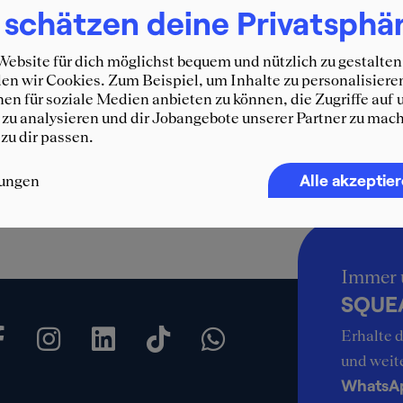
Minuten
 schätzen deine Privatsphä
ebsite für dich möglichst bequem und nützlich zu gestalten
n wir Cookies. Zum Beispiel, um Inhalte zu personalisiere
en für soziale Medien anbieten zu können, die Zugriffe auf 
zu analysieren und dir Jobangebote unserer Partner zu mach
 zu dir passen.
Alle akzeptie
lungen
Immer 
SQUEA
Erhalte d
und weit
WhatsA