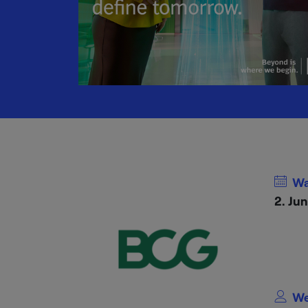
Wa
2. Ju
We