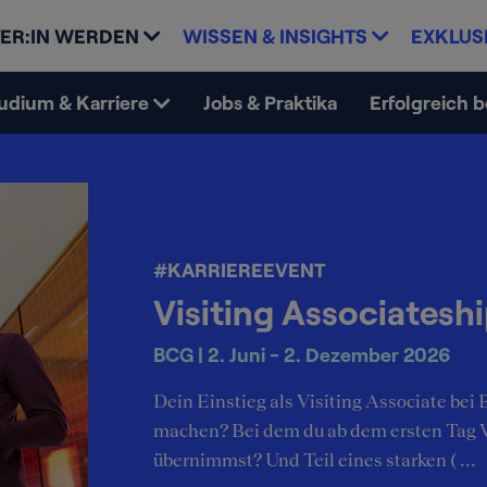
ER:IN WERDEN
WISSEN & INSIGHTS
EXKLUS
udium & Karriere
Jobs & Praktika
Erfolgreich 
#KARRIEREEVENT
Visiting Associatesh
BCG | 2. Juni - 2. Dezember 2026
Dein Einstieg als Visiting Associate bei
machen? Bei dem du ab dem ersten Tag 
übernimmst? Und Teil eines starken ( ...