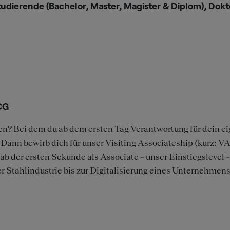
udierende (Bachelor, Master, Magister & Diplom), Dokt
BCG
en? Bei dem du ab dem ersten Tag Verantwortung für dein 
 Dann bewirb dich für unser Visiting Associateship (kurz: V
 ab der ersten Sekunde als Associate – unser Einstiegslevel 
 Stahlindustrie bis zur Digitalisierung eines Unternehmens 