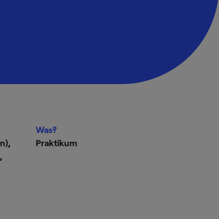
Was?
n),
Praktikum
,