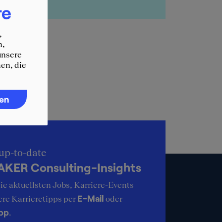
re
,
n,
unsere
en, die
ren
up-to-date
KER Consulting-Insights
ie aktuellsten Jobs, Karriere-Events
E-Mail
ere Karrieretipps per
oder
pp
.