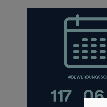
#BEWERBUNGSSC
117
06