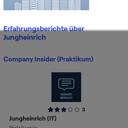
Erfahrungsberichte über
Jungheinrich
Company Insider (Praktikum)
3
Jungheinrich (IT)
Praktikant:in