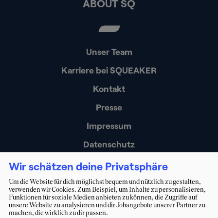
ABOUT SQ
Unser Team
Karriere bei SQUEAKER
Kontakt
Presse
Impressum
Datenschutz
Erklärung zur Barrierefreiheit
Wir schätzen deine Privatsphäre
Um die Website für dich möglichst bequem und nützlich zu gestalten,
verwenden wir Cookies. Zum Beispiel, um Inhalte zu personalisieren,
Funktionen für soziale Medien anbieten zu können, die Zugriffe auf
unsere Website zu analysieren und dir Jobangebote unserer Partner zu
machen, die wirklich zu dir passen.