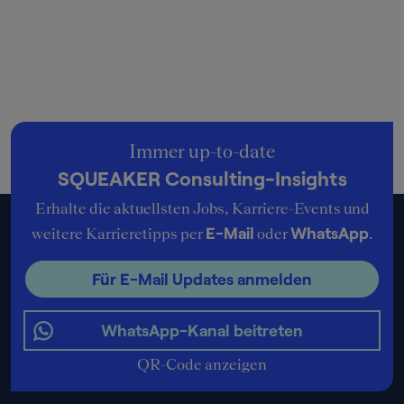
Immer up-to-date
SQUEAKER Consulting-Insights
Erhalte die aktuellsten Jobs, Karriere-Events und
E-Mail
WhatsApp
weitere Karrieretipps per
oder
.
Für E-Mail Updates anmelden
WhatsApp-Kanal beitreten
QR-Code anzeigen