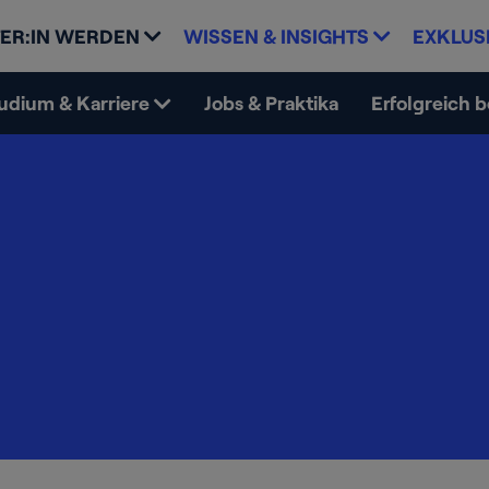
ER:IN WERDEN
WISSEN & INSIGHTS
EXKLUS
udium & Karriere
Jobs & Praktika
Erfolgreich 