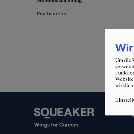
Stellenbezeichnung
Praktikant:in
Wir
Um die W
verwende
Funktion
Website 
wirklich
Einstel
Wings for Careers.