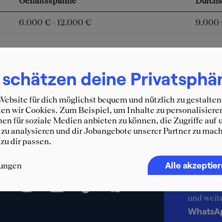
Gehaltsspanne
Durchs
6.000 € - 12.000 €
9.000
 schätzen deine Privatsphä
ebsite für dich möglichst bequem und nützlich zu gestalten
n wir Cookies. Zum Beispiel, um Inhalte zu personalisiere
en für soziale Medien anbieten zu können, die Zugriffe auf 
zu analysieren und dir Jobangebote unserer Partner zu mach
 zu dir passen.
Immer 
SQUEA
Alle akzeptie
lungen
Erhalte d
und weit
WhatsA