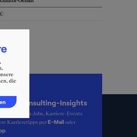
chnitts-Gehalt
 €
re
,
n,
unsere
en, die
up-to-date
KER Consulting-Insights
ren
ie aktuellsten Jobs, Karriere-Events
E-Mail
ere Karrieretipps per
oder
pp
.