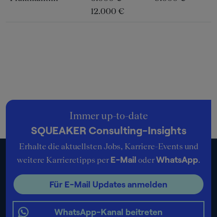
12.000 €
Immer up-to-date
SQUEAKER Consulting-Insights
Erhalte die aktuellsten Jobs, Karriere-Events und
E-Mail
WhatsApp
weitere Karrieretipps per
oder
.
Für E-Mail Updates anmelden
WhatsApp-Kanal beitreten