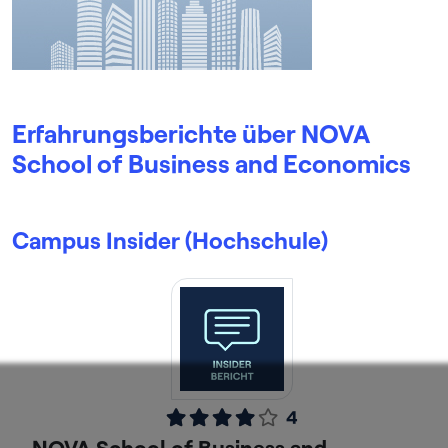
Erfahrungsberichte über NOVA
School of Business and Economics
Campus Insider (Hochschule)
4
NOVA School of Business and