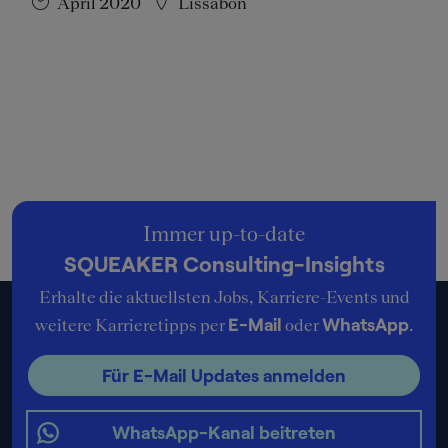
April 2020
Lissabon
Immer up-to-date
SQUEAKER Consulting-Insights
Erhalte die aktuellsten Jobs, Karriere-Events und
E-Mail
WhatsApp
weitere Karrieretipps per
oder
.
Für E-Mail Updates anmelden
WhatsApp-Kanal beitreten