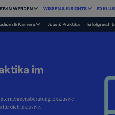
ER:IN WERDEN
WISSEN & INSIGHTS
EXKLUS
udium & Karriere
Jobs & Praktika
Erfolgreich 
aktika im
e Unternehmensberatung. Exklusive
 für dich inklusive.