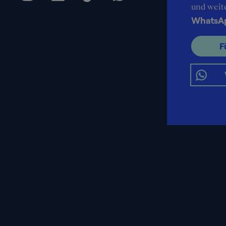
und weit
WhatsA
F