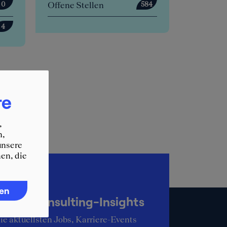
Offene Stellen
Offene Stellen
584
Anstehende Events
re
,
n,
unsere
en, die
up-to-date
ren
KER Consulting-Insights
ie aktuellsten Jobs, Karriere-Events