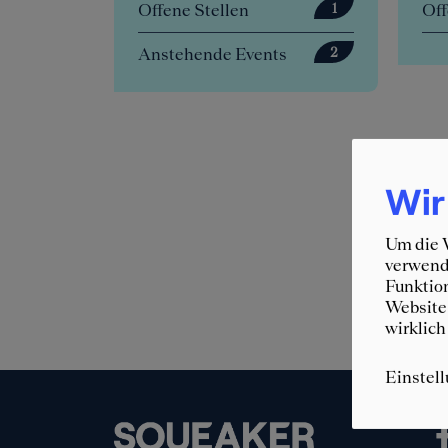
Offene Stellen
Offene Stelle
1
Anstehende Events
2
Wir
Um die W
verwende
Funktion
Website 
wirklich
Einstel