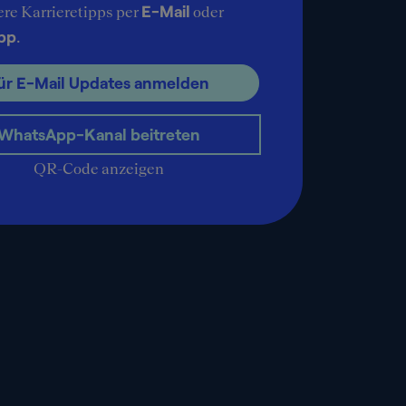
E-Mail
ere Karrieretipps per
oder
pp
.
ür E-Mail Updates anmelden
WhatsApp-Kanal beitreten
QR-Code anzeigen