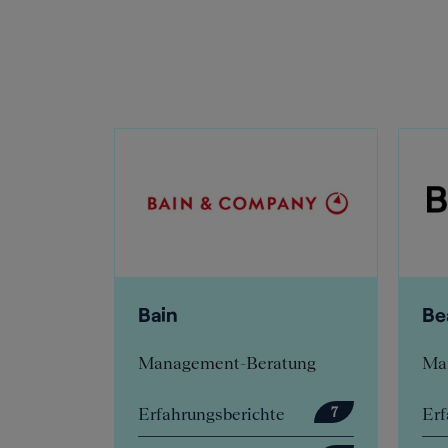
Bain
BearingPoi
Management-Beratung
Management-
Erfahrungsberichte
Erfahrungsber
7