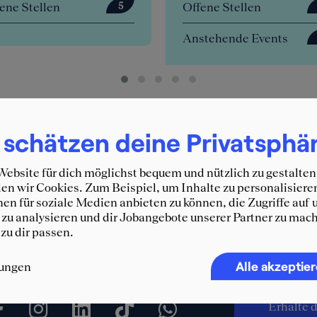
n
Offene Stellen
5
0
Anstehende Events
4
 schätzen deine Privatsphä
ebsite für dich möglichst bequem und nützlich zu gestalten
n wir Cookies. Zum Beispiel, um Inhalte zu personalisiere
en für soziale Medien anbieten zu können, die Zugriffe auf 
zu analysieren und dir Jobangebote unserer Partner zu mach
 zu dir passen.
Immer 
Alle akzeptie
lungen
SQUEA
Erhalte d