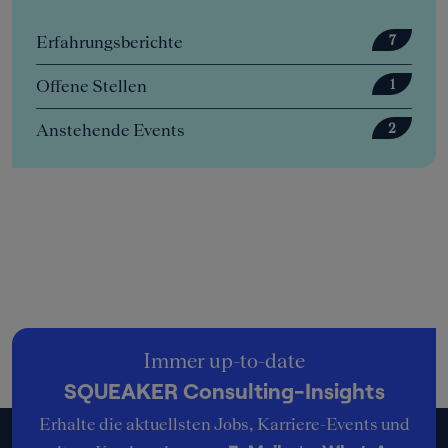
Erfahrungsberichte
7
Offene Stellen
1
Anstehende Events
2
Immer up-to-date
SQUEAKER Consulting-Insights
Erhalte die aktuellsten Jobs, Karriere-Events und