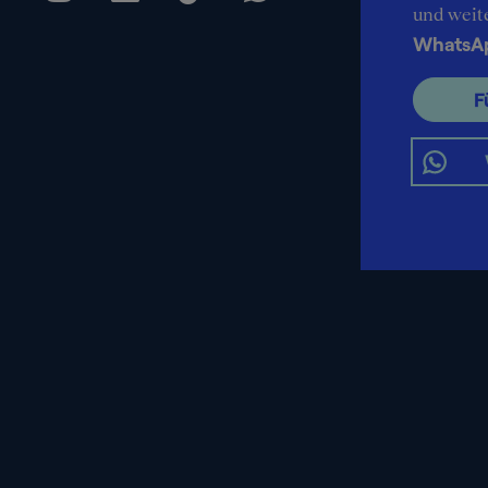
und weit
WhatsA
F