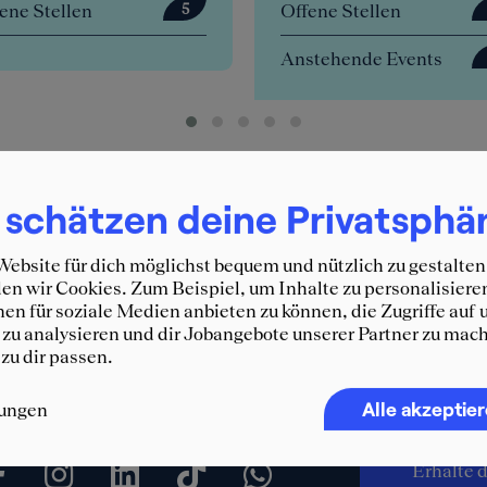
fene Stellen
Offene Stellen
0
stehende Events
4
 schätzen deine Privatsphä
ebsite für dich möglichst bequem und nützlich zu gestalten
n wir Cookies. Zum Beispiel, um Inhalte zu personalisiere
en für soziale Medien anbieten zu können, die Zugriffe auf 
zu analysieren und dir Jobangebote unserer Partner zu mach
 zu dir passen.
Immer 
Alle akzeptie
lungen
SQUEA
Erhalte d