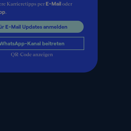
E-Mail
ere Karrieretipps per
oder
pp
.
ür E-Mail Updates anmelden
WhatsApp-Kanal beitreten
QR-Code anzeigen