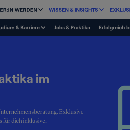
ER:IN WERDEN
WISSEN & INSIGHTS
EXKLUS
udium & Karriere
Jobs & Praktika
Erfolgreich 
aktika im
e Unternehmensberatung. Exklusive
 für dich inklusive.