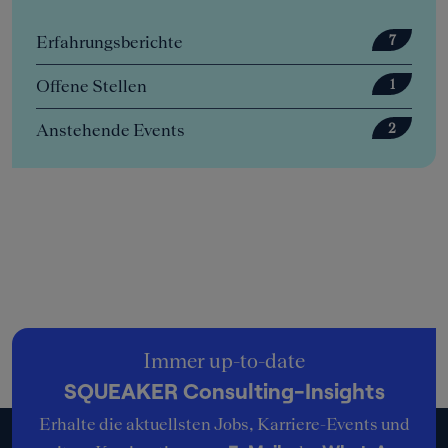
Erfahrungsberichte
7
Offene Stellen
1
Anstehende Events
2
Immer up-to-date
SQUEAKER Consulting-Insights
Erhalte die aktuellsten Jobs, Karriere-Events und