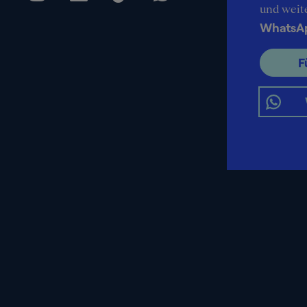
und weit
WhatsA
F