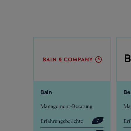
Bain
Bearin
Management-Beratung
Managem
Erfahrungsberichte
Erfahrun
32
7