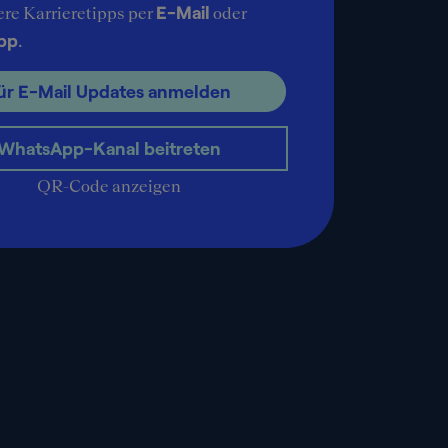
E-Mail
ere Karrieretipps per
oder
pp
.
ür E-Mail Updates anmelden
WhatsApp-Kanal beitreten
QR-Code anzeigen