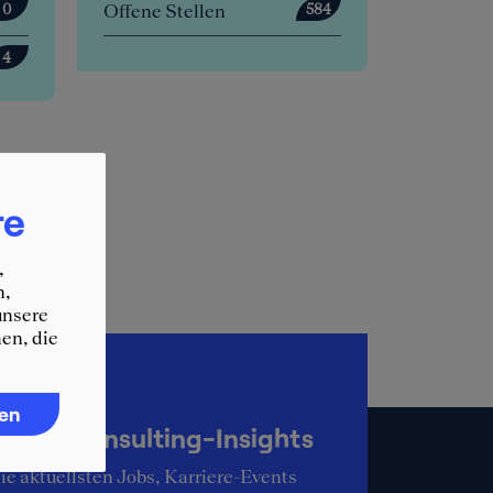
Offene Stellen
Offene Stellen
584
Anstehende E
re
,
n,
unsere
en, die
up-to-date
ren
KER Consulting-Insights
ie aktuellsten Jobs, Karriere-Events