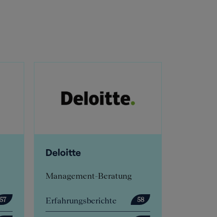
Deloitte
E.ON Inhou
Consulting
Management-Beratung
Inhouse-Berat
Erfahrungsberichte
Erfahrungsber
58