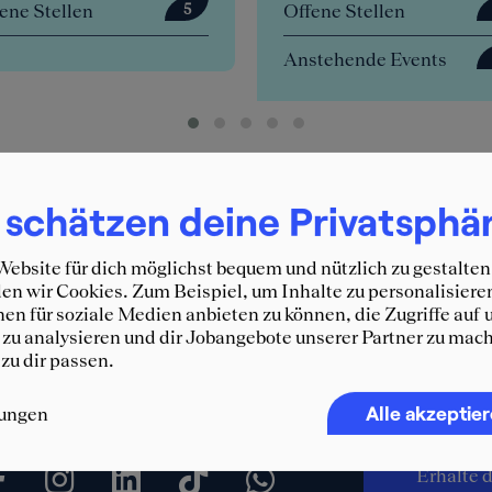
tellen
Offene Stellen
5
0
Anstehende Events
4
 schätzen deine Privatsphä
ebsite für dich möglichst bequem und nützlich zu gestalten
n wir Cookies. Zum Beispiel, um Inhalte zu personalisiere
en für soziale Medien anbieten zu können, die Zugriffe auf 
zu analysieren und dir Jobangebote unserer Partner zu mach
 zu dir passen.
Immer 
Alle akzeptie
lungen
SQUEA
Erhalte d