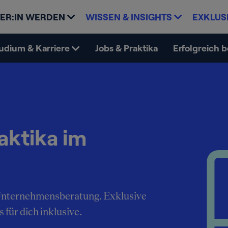
ER:IN WERDEN
WISSEN & INSIGHTS
EXKLUS
udium & Karriere
Jobs & Praktika
Erfolgreich 
aktika im
e Unternehmensberatung. Exklusive
 für dich inklusive.