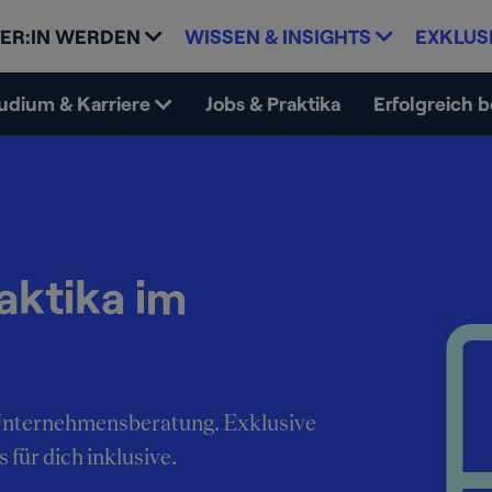
ER:IN WERDEN
WISSEN & INSIGHTS
EXKLUS
udium & Karriere
Jobs & Praktika
Erfolgreich 
aktika im
e Unternehmensberatung. Exklusive
 für dich inklusive.