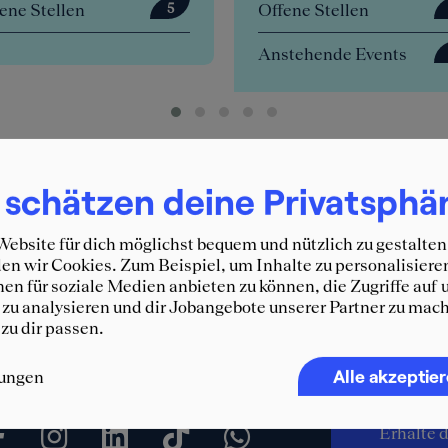
Offene Stellen
Offene Stellen
0
Anstehende Events
4
 schätzen deine Privatsphä
ebsite für dich möglichst bequem und nützlich zu gestalten
n wir Cookies. Zum Beispiel, um Inhalte zu personalisiere
en für soziale Medien anbieten zu können, die Zugriffe auf 
zu analysieren und dir Jobangebote unserer Partner zu mach
 zu dir passen.
Immer 
Alle akzeptie
lungen
SQUEA
Erhalte d