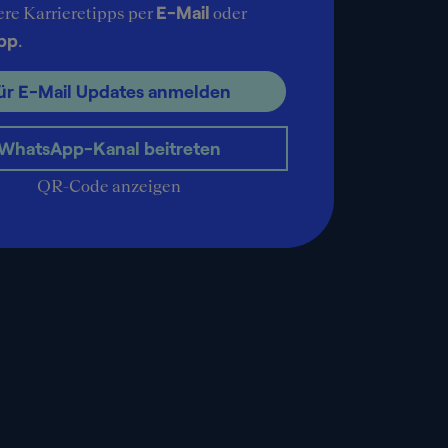
E-Mail
ere Karrieretipps per
oder
pp
.
ür E-Mail Updates anmelden
WhatsApp-Kanal beitreten
QR-Code anzeigen