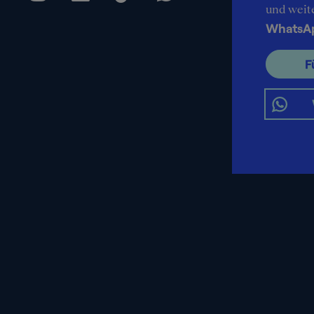
und weit
WhatsA
F