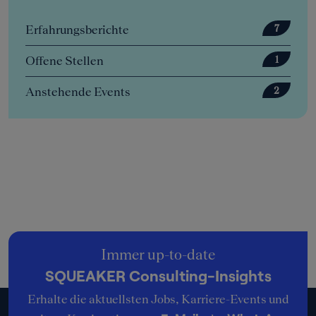
Erfahrungsberichte
7
Offene Stellen
1
Anstehende Events
2
Immer up-to-date
SQUEAKER Consulting-Insights
Erhalte die aktuellsten Jobs, Karriere-Events und