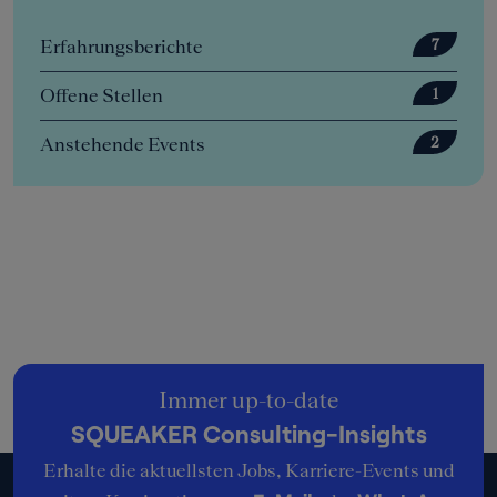
Erfahrungsberichte
7
Offene Stellen
1
Anstehende Events
2
Immer up-to-date
SQUEAKER Consulting-Insights
Erhalte die aktuellsten Jobs, Karriere-Events und