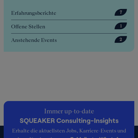
Erfahrungsberichte
7
Offene Stellen
1
Anstehende Events
2
Immer up-to-date
SQUEAKER Consulting-Insights
Erhalte die aktuellsten Jobs, Karriere-Events und