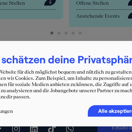
ene Stellen
Offene Stellen
5
Anstehende Events
 schätzen deine Privatsphä
ebsite für dich möglichst bequem und nützlich zu gestalten
n wir Cookies. Zum Beispiel, um Inhalte zu personalisiere
en für soziale Medien anbieten zu können, die Zugriffe auf 
zu analysieren und dir Jobangebote unserer Partner zu mach
 zu dir passen.
Immer 
Alle akzeptie
lungen
SQUEA
Erhalte d