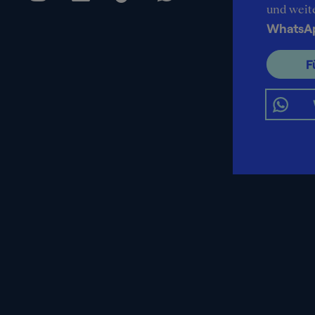
und weit
WhatsA
F