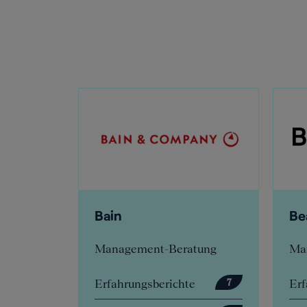
Bain
Be
tung
Management-Beratung
Ma
e
Erfahrungsberichte
Erf
32
7