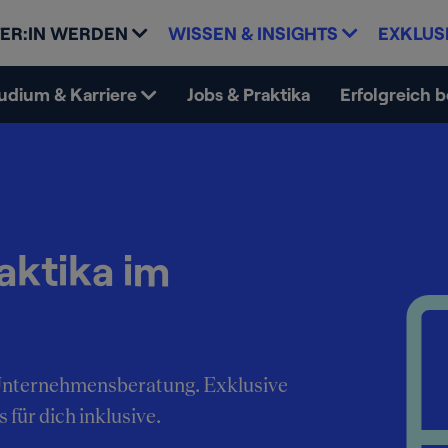
ER:IN WERDEN
WISSEN & INSIGHTS
EXKLUS
udium & Karriere
Jobs & Praktika
Erfolgreich 
aktika im
e Unternehmensberatung. Exklusive
 für dich inklusive.