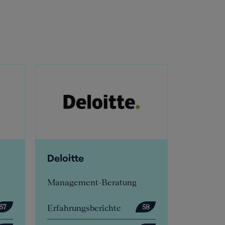
Deloitte
E.ON I
Consul
Management-Beratung
Inhouse-
Erfahrungsberichte
Erfahrun
57
58