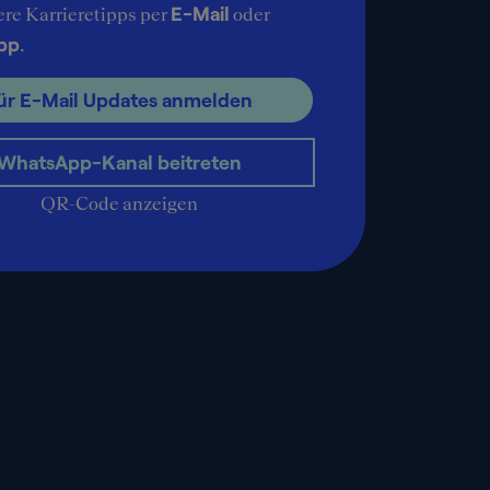
E-Mail
ere Karrieretipps per
oder
pp
.
ür E-Mail Updates anmelden
WhatsApp-Kanal beitreten
QR-Code anzeigen