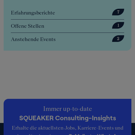
Erfahrungsberichte
7
Offene Stellen
1
Anstehende Events
2
Immer up-to-date
SQUEAKER Consulting-Insights
Erhalte die aktuellsten Jobs, Karriere-Events und